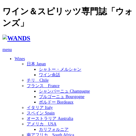
ワイン＆スピリッツ専門誌「ウォ
ンズ」
menu
Wines
日本 Japan
シャトー・メルシャン
ワイン余話
チリ Chile
フランス France
シャンパーニュ Champagne
ブルゴーニュ Bourgogne
ボルドー Bordeaux
イタリア Italy
スペイン Spain
オーストラリア Australia
アメリカ USA
カリフォルニア
南アフリカ South Africa