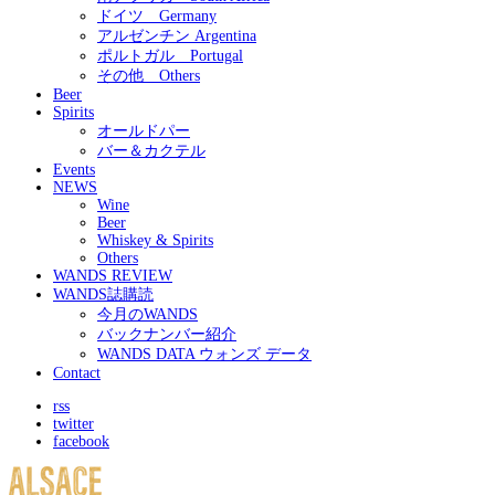
ドイツ Germany
アルゼンチン Argentina
ポルトガル Portugal
その他 Others
Beer
Spirits
オールドパー
バー＆カクテル
Events
NEWS
Wine
Beer
Whiskey & Spirits
Others
WANDS REVIEW
WANDS誌購読
今月のWANDS
バックナンバー紹介
WANDS DATA ウォンズ データ
Contact
rss
twitter
facebook