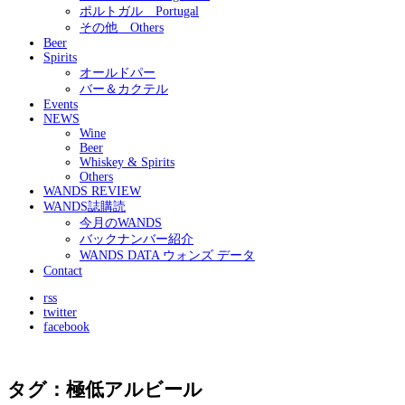
ポルトガル Portugal
その他 Others
Beer
Spirits
オールドパー
バー＆カクテル
Events
NEWS
Wine
Beer
Whiskey & Spirits
Others
WANDS REVIEW
WANDS誌購読
今月のWANDS
バックナンバー紹介
WANDS DATA ウォンズ データ
Contact
rss
twitter
facebook
タグ：極低アルビール