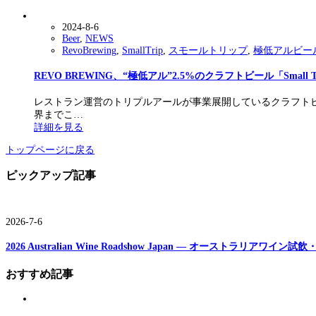
2024-8-6
Beer
,
NEWS
RevoBrewing
,
SmallTrip
,
スモールトリップ
,
極低アルビー
REVO BREWING、“極低アル”2.5%のクラフトビール「Small 
レストラン運営のトリプルアールが事業展開しているクラフトビール醸造
界までこ…
詳細を見る
トップページに戻る
ピックアップ記事
2026-7-6
2026 Australian Wine Roadshow Japan ― オーストラリアワ
おすすめ記事