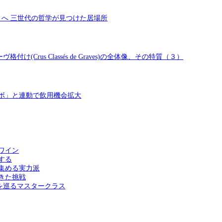
ットへ 三世代の哲学が見つけた居場所
rus Classés de Graves)の全体像、その特質（３）
ルボ」と連動で飲用機会拡大
ワイン
する
集める実力派
きた挑戦
を巡るマスタークラス