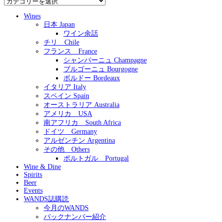
テ
Wines
ゴ
日本 Japan
リ
ワイン余話
ー
チリ Chile
フランス France
シャンパーニュ Champagne
ブルゴーニュ Bourgogne
ボルドー Bordeaux
イタリア Italy
スペイン Spain
オーストラリア Australia
アメリカ USA
南アフリカ South Africa
ドイツ Germany
アルゼンチン Argentina
その他 Others
ポルトガル Portugal
Wine & Dine
Spirits
Beer
Events
WANDS誌購読
今月のWANDS
バックナンバー紹介