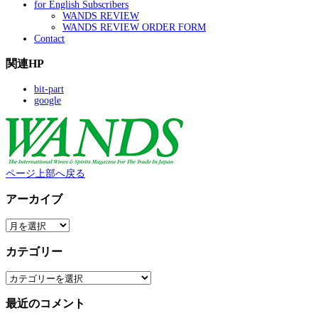
for English Subscribers
WANDS REVIEW
WANDS REVIEW ORDER FORM
Contact
関連HP
bit-part
google
ページ上部へ戻る
アーカイブ
ア
ー
カ
カテゴリー
イ
ブ
カ
テ
ゴ
最近のコメント
リ