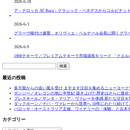
2026-6-18
ア・テロッカ AT Roca：クラシック・ペネデスからコルピナ
2026-6-3
グラーヴ格付け連盟、オリヴィエ・ベルナール会長に聞くグラーヴ格付け(C
2026-6-9
1800テキーラ／プレミアムテキーラ市場成長をリード 「クエ
検
索:
最近の投稿
多方面からの追い風を受け ますます注目を集めるニューヨーク
ポンジー／オレゴンの地に半世紀 築き上げた歴史はさらに進化
プレスキール／サンタ・マリア・ヴァレーを体感 新たな注目を
ダックホーン／ナパ・ヴァレーから世界へ 50年にわたり続けて
バロッサ・オーストラリア主催、ワイナリーの「体験」と古木
カテゴリー
カ