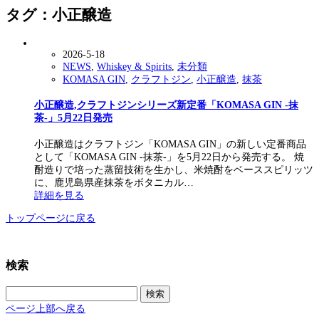
タグ：小正醸造
2026-5-18
NEWS
,
Whiskey & Spirits
,
未分類
KOMASA GIN
,
クラフトジン
,
小正醸造
,
抹茶
小正醸造,クラフトジンシリーズ新定番「KOMASA GIN -抹
茶-」5月22日発売
小正醸造はクラフトジン「KOMASA GIN」の新しい定番商品
として「KOMASA GIN -抹茶-」を5月22日から発売する。 焼
酎造りで培った蒸留技術を生かし、米焼酎をベーススピリッツ
に、鹿児島県産抹茶をボタニカル…
詳細を見る
トップページに戻る
検索
検
索:
ページ上部へ戻る