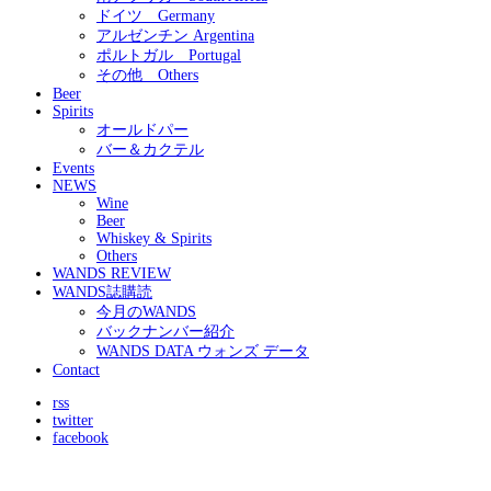
ドイツ Germany
アルゼンチン Argentina
ポルトガル Portugal
その他 Others
Beer
Spirits
オールドパー
バー＆カクテル
Events
NEWS
Wine
Beer
Whiskey & Spirits
Others
WANDS REVIEW
WANDS誌購読
今月のWANDS
バックナンバー紹介
WANDS DATA ウォンズ データ
Contact
rss
twitter
facebook