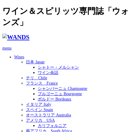
ワイン＆スピリッツ専門誌「ウォ
ンズ」
menu
Wines
日本 Japan
シャトー・メルシャン
ワイン余話
チリ Chile
フランス France
シャンパーニュ Champagne
ブルゴーニュ Bourgogne
ボルドー Bordeaux
イタリア Italy
スペイン Spain
オーストラリア Australia
アメリカ USA
カリフォルニア
南アフリカ South Africa