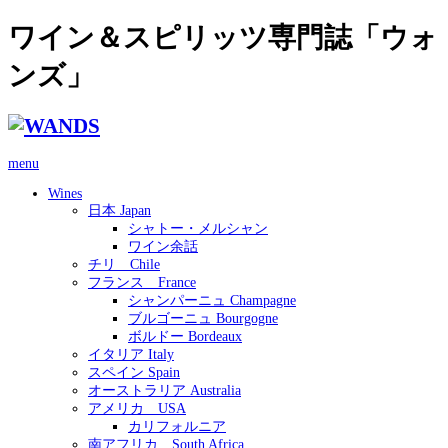
ワイン＆スピリッツ専門誌「ウォ
ンズ」
menu
Wines
日本 Japan
シャトー・メルシャン
ワイン余話
チリ Chile
フランス France
シャンパーニュ Champagne
ブルゴーニュ Bourgogne
ボルドー Bordeaux
イタリア Italy
スペイン Spain
オーストラリア Australia
アメリカ USA
カリフォルニア
南アフリカ South Africa