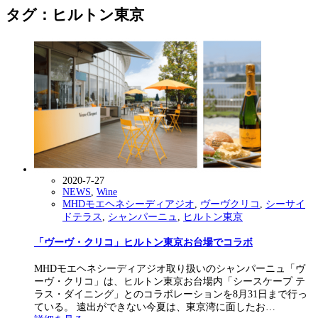
タグ：ヒルトン東京
2020-7-27
NEWS
,
Wine
MHDモエヘネシーディアジオ
,
ヴーヴクリコ
,
シーサイ
ドテラス
,
シャンパーニュ
,
ヒルトン東京
「ヴーヴ・クリコ」ヒルトン東京お台場でコラボ
MHDモエヘネシーディアジオ取り扱いのシャンパーニュ「ヴ
ーヴ・クリコ」は、ヒルトン東京お台場内「シースケープ テ
ラス・ダイニング」とのコラボレーションを8月31日まで行っ
ている。 遠出ができない今夏は、東京湾に面したお…