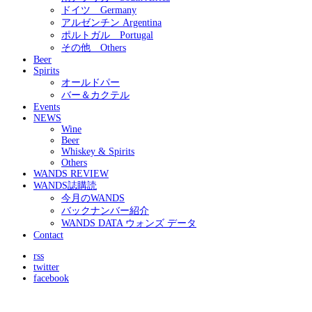
ドイツ Germany
アルゼンチン Argentina
ポルトガル Portugal
その他 Others
Beer
Spirits
オールドパー
バー＆カクテル
Events
NEWS
Wine
Beer
Whiskey & Spirits
Others
WANDS REVIEW
WANDS誌購読
今月のWANDS
バックナンバー紹介
WANDS DATA ウォンズ データ
Contact
rss
twitter
facebook