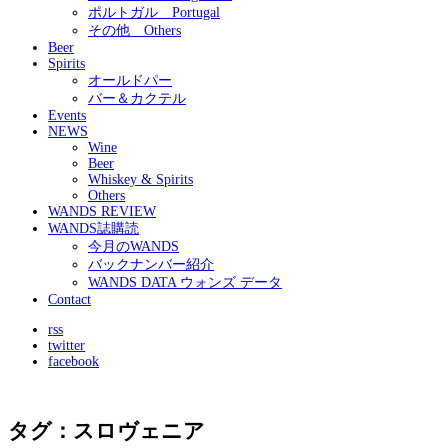
ポルトガル Portugal
その他 Others
Beer
Spirits
オールドパー
バー＆カクテル
Events
NEWS
Wine
Beer
Whiskey & Spirits
Others
WANDS REVIEW
WANDS誌購読
今月のWANDS
バックナンバー紹介
WANDS DATA ウォンズ データ
Contact
rss
twitter
facebook
タグ：スロヴェニア