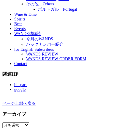
その他 Others
ポルトガル Portugal
Wine & Dine
Spirits
Beer
Events
WANDS誌購読
今月のWANDS
バックナンバー紹介
for English Subscribers
WANDS REVIEW
WANDS REVIEW ORDER FORM
Contact
関連HP
bit-part
google
ページ上部へ戻る
アーカイブ
ア
ー