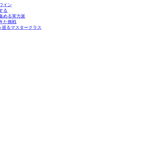
ワイン
する
集める実力派
きた挑戦
を巡るマスタークラス