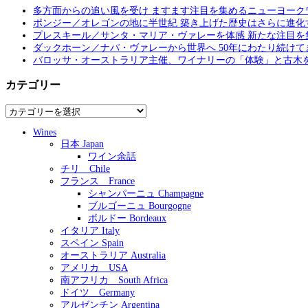
多方面からの追い風を受け ますます注目を集めるニューヨーク
ポンジー／オレゴンの地に半世紀 築き上げた歴史はさらに進化
プレスキール／サンタ・マリア・ヴァレーを体感 新たな注目を
ダックホーン／ナパ・ヴァレーから世界へ 50年にわたり続けて
バロッサ・オーストラリア主催、ワイナリーの「体験」と古木
カテゴリー
カ
テ
Wines
ゴ
日本 Japan
リ
ワイン余話
ー
チリ Chile
フランス France
シャンパーニュ Champagne
ブルゴーニュ Bourgogne
ボルドー Bordeaux
イタリア Italy
スペイン Spain
オーストラリア Australia
アメリカ USA
南アフリカ South Africa
ドイツ Germany
アルゼンチン Argentina