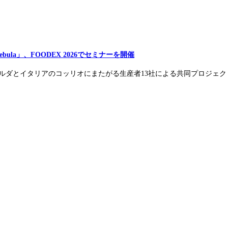
bula」、FOODEX 2026でセミナーを開催
シュカ・ブルダとイタリアのコッリオにまたがる生産者13社による共同プロジェクト