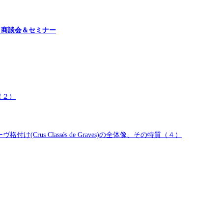
イン試飲・商談会＆セミナー
（２）
rus Classés de Graves)の全体像、その特質（４）