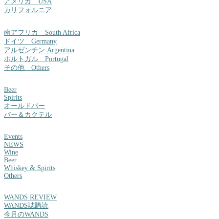
アメリカ USA
カリフォルニア
南アフリカ South Africa
ドイツ Germany
アルゼンチン Argentina
ポルトガル Portugal
その他 Others
Beer
Spirits
オールドパー
バー＆カクテル
Events
NEWS
Wine
Beer
Whiskey & Spirits
Others
WANDS REVIEW
WANDS誌購読
今月のWANDS