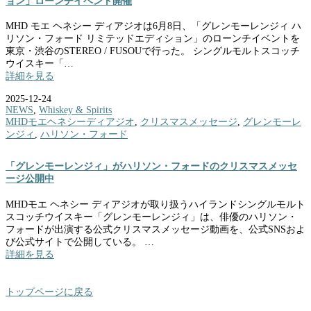
ョン」ローンチイベント開催
MHD モエ ヘネシー ディアジオは6月8日、「グレンモーレンジィ ハ
リソン・フォード リミテッドエディション」のローンチイベントを
東京・渋谷のSTEREO / FUSOUで行った。 シングルモルトスコッチ
ウイスキー「…
詳細を見る
2025-12-24
NEWS
,
Whiskey & Spirits
MHDモエヘネシーディアジオ
,
クリスマスメッセージ
,
グレンモーレ
ンジィ
,
ハリソン・フォード
「グレンモーレンジィ」がハリソン・フォードのクリスマスメッセ
ージ公開中
MHDモエ ヘネシー ディアジオが取り扱うハイランドシングルモルト
スコッチウイスキー「グレンモーレンジィ」は、俳優のハリソン・
フォードが出演する公式クリスマスメッセージ動画を、公式SNSおよ
び公式サイトで公開している。 …
詳細を見る
トップページに戻る