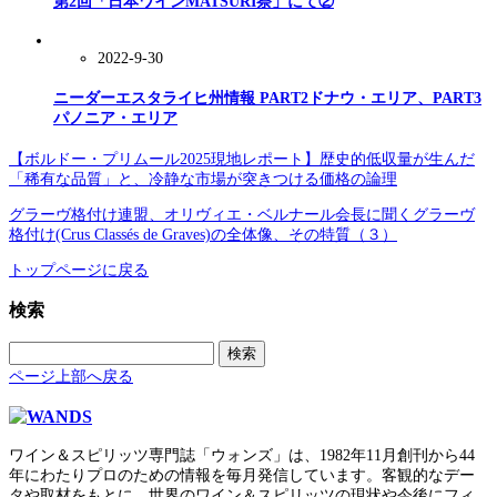
第2回「日本ワインMATSURI祭」にて②
2022-9-30
ニーダーエスタライヒ州情報 PART2ドナウ・エリア、PART3
パノニア・エリア
【ボルドー・プリムール2025現地レポート】歴史的低収量が生んだ
「稀有な品質」と、冷静な市場が突きつける価格の論理
グラーヴ格付け連盟、オリヴィエ・ベルナール会長に聞くグラーヴ
格付け(Crus Classés de Graves)の全体像、その特質（３）
トップページに戻る
検索
検
索:
ページ上部へ戻る
ワイン＆スピリッツ専門誌「ウォンズ」は、1982年11月創刊から44
年にわたりプロのための情報を毎月発信しています。客観的なデー
タや取材をもとに、世界のワイン＆スピリッツの現状や今後にフィ