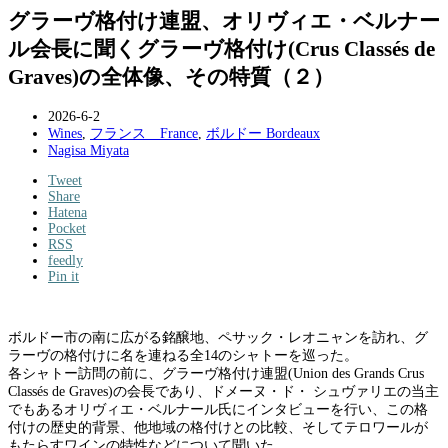
グラーヴ格付け連盟、オリヴィエ・ベルナー
ル会長に聞くグラーヴ格付け(Crus Classés de
Graves)の全体像、その特質（２）
2026-6-2
Wines
,
フランス France
,
ボルドー Bordeaux
Nagisa Miyata
Tweet
Share
Hatena
Pocket
RSS
feedly
Pin it
ボルドー市の南に広がる銘醸地、ペサック・レオニャンを訪れ、グ
ラーヴの格付けに名を連ねる全14のシャトーを巡った。
各シャトー訪問の前に、グラーヴ格付け連盟(Union des Grands Crus
Classés de Graves)の会長であり、ドメーヌ・ド・ シュヴァリエの当主
でもあるオリヴィエ・ベルナール氏にインタビューを行い、この格
付けの歴史的背景、他地域の格付けとの比較、そしてテロワールが
もたらすワインの特性などについて聞いた。