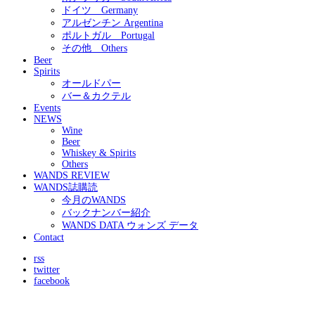
ドイツ Germany
アルゼンチン Argentina
ポルトガル Portugal
その他 Others
Beer
Spirits
オールドパー
バー＆カクテル
Events
NEWS
Wine
Beer
Whiskey & Spirits
Others
WANDS REVIEW
WANDS誌購読
今月のWANDS
バックナンバー紹介
WANDS DATA ウォンズ データ
Contact
rss
twitter
facebook