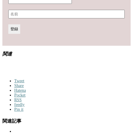
関連
Tweet
Share
Hatena
Pocket
RSS
feedly
Pin it
関連記事