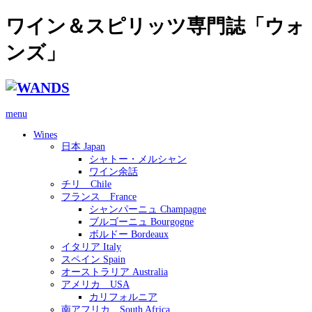
ワイン＆スピリッツ専門誌「ウォ
ンズ」
menu
Wines
日本 Japan
シャトー・メルシャン
ワイン余話
チリ Chile
フランス France
シャンパーニュ Champagne
ブルゴーニュ Bourgogne
ボルドー Bordeaux
イタリア Italy
スペイン Spain
オーストラリア Australia
アメリカ USA
カリフォルニア
南アフリカ South Africa