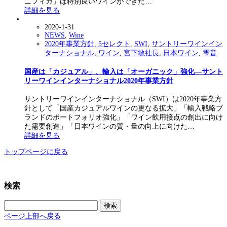
ニフィカ」は特別良いワインができた…
詳細を見る
2020-1-31
NEWS
,
Wine
2020年事業方針
,
5セレクト
,
SWI
,
サントリーワインイン
ターナショナル
,
ワイン
,
宮下敏社長
,
日本ワイン
,
雫音
国産は「カジュアル」、輸入は「オーガニック」強化―サント
リーワインインターナショナル2020年事業方針
サントリーワインインターナショナル（SWI）は2020年事業方
針として「国産カジュアルワインの更なる拡大」「輸入戦略ブ
ランドのポートフォリオ強化」「ワイン飲用接点の創出に向け
た需要創造」「日本ワインの質・量の向上に向けた…
詳細を見る
トップページに戻る
検索
検
索:
ページ上部へ戻る