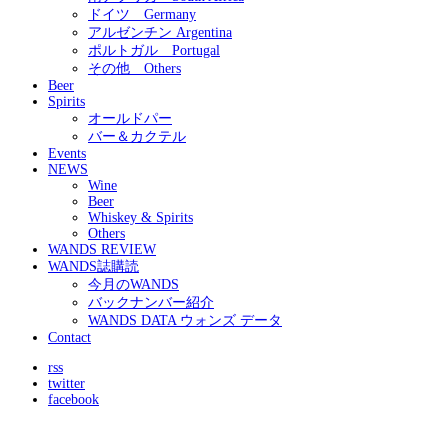
ドイツ Germany
アルゼンチン Argentina
ポルトガル Portugal
その他 Others
Beer
Spirits
オールドパー
バー＆カクテル
Events
NEWS
Wine
Beer
Whiskey & Spirits
Others
WANDS REVIEW
WANDS誌購読
今月のWANDS
バックナンバー紹介
WANDS DATA ウォンズ データ
Contact
rss
twitter
facebook