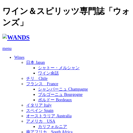
ワイン＆スピリッツ専門誌「ウォ
ンズ」
menu
Wines
日本 Japan
シャトー・メルシャン
ワイン余話
チリ Chile
フランス France
シャンパーニュ Champagne
ブルゴーニュ Bourgogne
ボルドー Bordeaux
イタリア Italy
スペイン Spain
オーストラリア Australia
アメリカ USA
カリフォルニア
南アフリカ South Africa