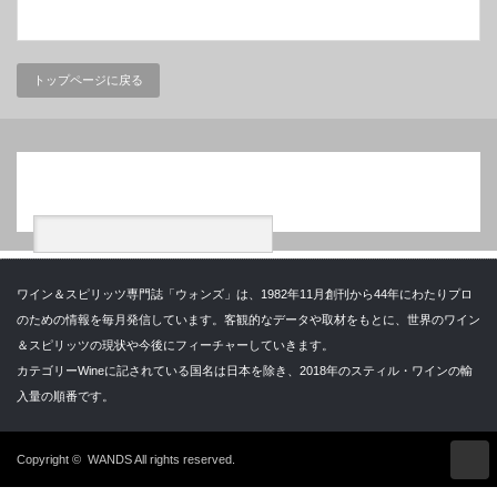
トップページに戻る
検索
ワイン＆スピリッツ専門誌「ウォンズ」は、1982年11月創刊から44年にわたりプロ
のための情報を毎月発信しています。客観的なデータや取材をもとに、世界のワイン
＆スピリッツの現状や今後にフィーチャーしていきます。
カテゴリーWineに記されている国名は日本を除き、2018年のスティル・ワインの輸
入量の順番です。
Copyright ©
WANDS
All rights reserved.