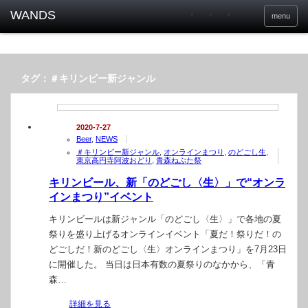
menu
タグ：＃キリンビー新ジャンル
2020-7-27
Beer
,
NEWS
＃キリンビー新ジャンル
,
オンラインまつり
,
のどごし生
,
東京高円寺阿波おどり
,
青森ねぶた祭
キリンビール、新「のどごし〈生〉」で“オンラ
インまつり”イベント
キリンビールは新ジャンル「のどごし〈生〉」で各地の夏
祭りを盛り上げるオンラインイベント「夏だ！祭りだ！の
どごしだ！新のどごし〈生〉オンラインまつり」を7月23日
に開催した。 当日は日本有数の夏祭りのなかから、「青
森…
詳細を見る