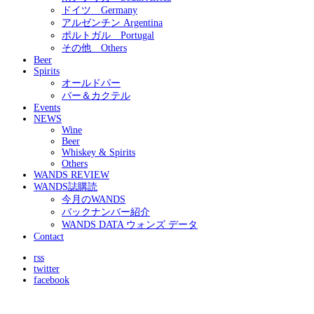
ドイツ Germany
アルゼンチン Argentina
ポルトガル Portugal
その他 Others
Beer
Spirits
オールドパー
バー＆カクテル
Events
NEWS
Wine
Beer
Whiskey & Spirits
Others
WANDS REVIEW
WANDS誌購読
今月のWANDS
バックナンバー紹介
WANDS DATA ウォンズ データ
Contact
rss
twitter
facebook