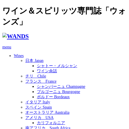
ワイン＆スピリッツ専門誌「ウォ
ンズ」
menu
Wines
日本 Japan
シャトー・メルシャン
ワイン余話
チリ Chile
フランス France
シャンパーニュ Champagne
ブルゴーニュ Bourgogne
ボルドー Bordeaux
イタリア Italy
スペイン Spain
オーストラリア Australia
アメリカ USA
カリフォルニア
南アフリカ South Africa