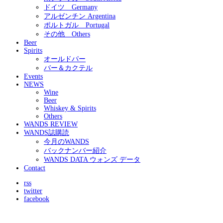
ドイツ Germany
アルゼンチン Argentina
ポルトガル Portugal
その他 Others
Beer
Spirits
オールドパー
バー＆カクテル
Events
NEWS
Wine
Beer
Whiskey & Spirits
Others
WANDS REVIEW
WANDS誌購読
今月のWANDS
バックナンバー紹介
WANDS DATA ウォンズ データ
Contact
rss
twitter
facebook