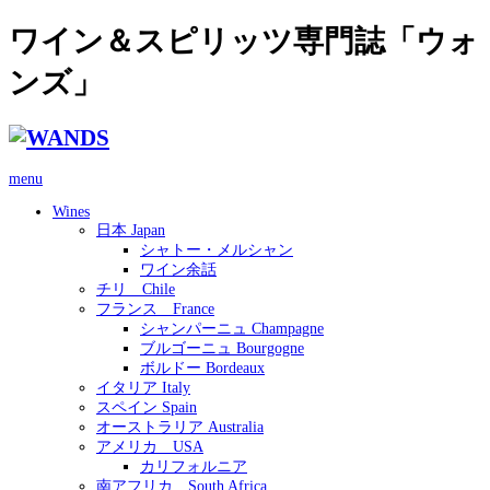
ワイン＆スピリッツ専門誌「ウォ
ンズ」
menu
Wines
日本 Japan
シャトー・メルシャン
ワイン余話
チリ Chile
フランス France
シャンパーニュ Champagne
ブルゴーニュ Bourgogne
ボルドー Bordeaux
イタリア Italy
スペイン Spain
オーストラリア Australia
アメリカ USA
カリフォルニア
南アフリカ South Africa