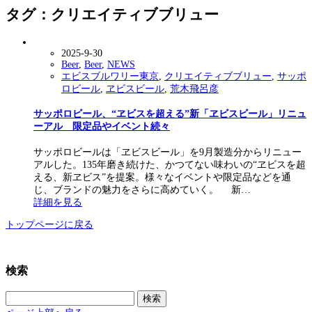
タグ：クリエイティブブリュー
2025-9-30
Beer
,
Beer
,
NEWS
エビスブルワリー東京
,
クリエイティブブリュー
,
サッポ
ロビール
,
ヱビスビール
,
荒木飛呂彦
サッポロビール、“ヱビスを超える”新「ヱビスビール」リニュ
ーアル 限定品やイベント続々
サッポロビールは「ヱビスビール」を9月製造分からリニュー
アルした。135年磨き続けた、かつてない味わいの“ヱビスを超
える、新ヱビス”を提案。様々なイベントや限定品などを通
じ、ブランドの魅力をさらに高めていく。 新…
詳細を見る
トップページに戻る
検索
検
索: