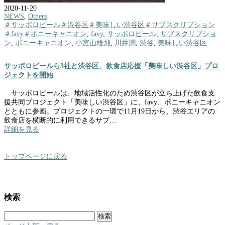
2020-11-20
NEWS
,
Others
＃サッポロビール＃渋谷区＃美味しい渋谷区＃サブスクリプション
＃favy＃ポニーキャニオン
,
favy
,
サッポロビール
,
サブスクリプショ
ン
,
ポニーキャニオン
,
小宮山雄飛
,
川井潤
,
渋谷
,
美味しい渋谷区
サッポロビールら3社と渋谷区、飲食店応援「美味しい渋谷区」プロ
ジェクトを開始
サッポロビールは、地域活性化のため渋谷区が立ち上げた飲食支
援共同プロジェクト「美味しい渋谷区」に、favy、ポニーキャニオン
とともに参画。プロジェクトの一環で11月19日から、渋谷エリアの
飲食店を横断的に利用できるサブ…
詳細を見る
トップページに戻る
検索
検
索: