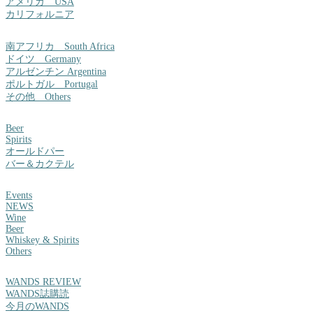
アメリカ USA
カリフォルニア
南アフリカ South Africa
ドイツ Germany
アルゼンチン Argentina
ポルトガル Portugal
その他 Others
Beer
Spirits
オールドパー
バー＆カクテル
Events
NEWS
Wine
Beer
Whiskey & Spirits
Others
WANDS REVIEW
WANDS誌購読
今月のWANDS