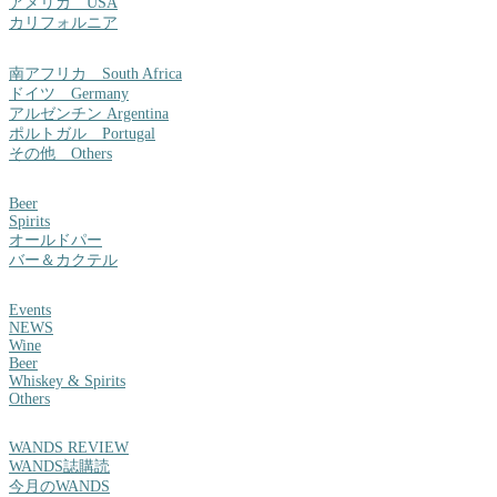
アメリカ USA
カリフォルニア
南アフリカ South Africa
ドイツ Germany
アルゼンチン Argentina
ポルトガル Portugal
その他 Others
Beer
Spirits
オールドパー
バー＆カクテル
Events
NEWS
Wine
Beer
Whiskey & Spirits
Others
WANDS REVIEW
WANDS誌購読
今月のWANDS