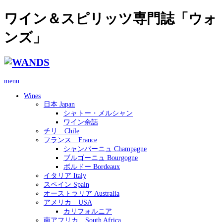
ワイン＆スピリッツ専門誌「ウォ
ンズ」
menu
Wines
日本 Japan
シャトー・メルシャン
ワイン余話
チリ Chile
フランス France
シャンパーニュ Champagne
ブルゴーニュ Bourgogne
ボルドー Bordeaux
イタリア Italy
スペイン Spain
オーストラリア Australia
アメリカ USA
カリフォルニア
南アフリカ South Africa