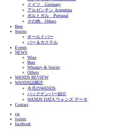
ドイツ Germany
アルゼンチン Argentina
ポルトガル Portugal
その他 Others
Beer
Spirits
オールドパー
バー＆カクテル
Events
NEWS
Wine
Beer
Whiskey & Spirits
Others
WANDS REVIEW
WANDS誌購読
今月のWANDS
バックナンバー紹介
WANDS DATA ウォンズ データ
Contact
rss
twitter
facebook