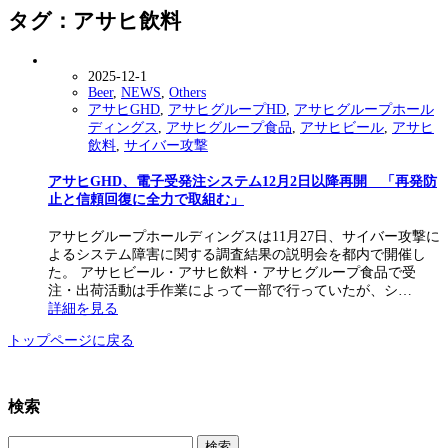
タグ：アサヒ飲料
2025-12-1
Beer
,
NEWS
,
Others
アサヒGHD
,
アサヒグループHD
,
アサヒグループホール
ディングス
,
アサヒグループ食品
,
アサヒビール
,
アサヒ
飲料
,
サイバー攻撃
アサヒGHD、電子受発注システム12月2日以降再開 「再発防
止と信頼回復に全力で取組む」
アサヒグループホールディングスは11月27日、サイバー攻撃に
よるシステム障害に関する調査結果の説明会を都内で開催し
た。 アサヒビール・アサヒ飲料・アサヒグループ食品で受
注・出荷活動は手作業によって一部で行っていたが、シ…
詳細を見る
トップページに戻る
検索
検