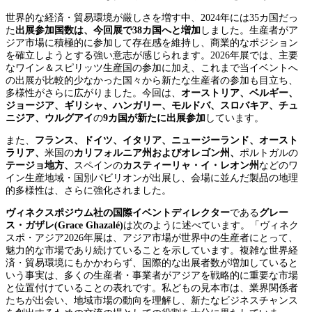
世界的な経済・貿易環境が厳しさを増す中、2024年には35カ国だっ
た
出展参加国数は、今回展で38カ国へと増加
しました。生産者がア
ジア市場に積極的に参加して存在感を維持し、商業的なポジション
を確立しようとする強い意志が感じられます。2026年展では、主要
なワイン＆スピリッツ生産国の参加に加え、これまで当イベントへ
の出展が比較的少なかった国々から新たな生産者の参加も目立ち、
多様性がさらに広がりました。今回は、
オーストリア、ベルギー、
ジョージア、ギリシャ、ハンガリー、モルドバ、スロバキア、チュ
ニジア、ウルグアイ
の
9カ国が新たに出展参加
しています。
また、
フランス、ドイツ、イタリア、ニュージーランド、オースト
ラリア、
米国の
カリフォルニア州およびオレゴン州、
ポルトガルの
テージョ地方、
スペインの
カスティーリャ・イ・レオン州
などのワ
イン生産地域・国別パビリオンが出展し、会場に並んだ製品の地理
的多様性は、さらに強化されました。
ヴィネクスポジウム社の国際イベントディレクター
である
グレー
ス・ガザレ(
Grace Ghazalé
)
は次のように述べています。「ヴィネク
スポ・アジア2026年展は、アジア市場が世界中の生産者にとって、
魅力的な市場であり続けていることを示しています。複雑な世界経
済・貿易環境にもかかわらず、国際的な出展者数が増加していると
いう事実は、多くの生産者・事業者がアジアを戦略的に重要な市場
と位置付けていることの表れです。私どもの見本市は、業界関係者
たちが出会い、地域市場の動向を理解し、新たなビジネスチャンス