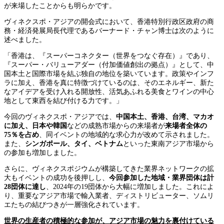
が来場したことからも明らかです。
ヴィネクスポ・アジアの開会式において、香港特別行政区政府の商
務・経済発展局長代理であるバーナード・チャン博士は次のように
述べました。
「香港は、『スーパーコネクター（世界をつなぐ存在）』であり、
『スーパー・バリューアダー（付加価値創出の拠点）』として、中
国本土と国際市場を結ぶ独自の地位を築いています。政策やインフ
ラに加え、香港を真に特徴づけているのは、そのエネルギー、新た
なアイデアを受け入れる開放性、活気あふれる美食とワインの中心
地として東西を結び付ける力です。」
今回のヴィネクスポ・アジアでは、
中国本土、香港、台湾、マカオ
に加え、日本や韓国
などの成熟市場からの来場者が
来場者全体の
75％を占め
、同イベントの地域的な求心力が改めて示されました。
また、
シンガポール、タイ、ベトナム
といった東南アジア市場から
の参加も増加しました。
さらに、ヴィネクスポジウムが構築してきた業界ネットワークの拡
大もイベントの成功を後押しし、
今回参加した地域・業界団体は計
28団体に達し
、2024年の19団体から大幅に増加しました。これによ
り、重要なアジア市場で輸入業者、ディストリビューター、ソムリ
エたちの結びつきが一層強化されています。
世界の生産者の積極的な参加が、アジア市場の魅力を裏付けている