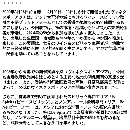
＋＋＋＋＋
2026
年5月28日於香港 ― 5月26日～28日にかけて開催されたヴィネク
スポ・アジアは、アジア太平洋地域におけるワイン・スピリッツ取
引の主要プラットフォームとしての香港の地位を改めて確固たるも
のにしました。今回展では、76の市場・地域から14,273人の業界関係
者が来場し、2024年の59から参加地域が大きく拡大しました。ま
た、出展した生産国・地域数も2024年の35か国から38か国へ増加し
ました。この実績は、世界のワイン＆スピリッツ生産者が、地政学
的にも経済的にも厳しい状況が続く中においても、アジア市場に深
い関係を築いていることを示しています。
1998
年から香港での開催実績を持つヴィネクスポ・アジアは、今回
も香港政府観光局をはじめとする主要な地元の関係機関の支援を受
けました。また、香港特別行政区政府の商務・経済発展局長代理に
よって、公式にヴィネクスポ・アジアの開幕が宣言されました。
さらに、香港展で初めて設置されたスピリッツ専門エリア「Be
Spirits (ビー・スピリッツ)」とノンアルコール飲料専門エリア「Be
No(ビー・ノー)」は、アジアにおける消費トレンドの変化を反映す
るものとなりました。特にBe Spiritsでは出展者数が前回比で3倍に増
加し、ノンアルコール製品は、出展品目全体の約10％を占めるな
ど、成長分野として大きな注目を集めました。