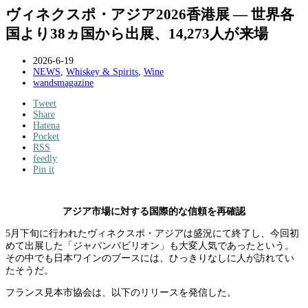
ヴィネクスポ・アジア2026香港展 ― 世界各
国より38ヵ国から出展、14,273人が来場
2026-6-19
NEWS
,
Whiskey & Spirits
,
Wine
wandsmagazine
Tweet
Share
Hatena
Pocket
RSS
feedly
Pin it
アジア市場に対する国際的な信頼を再確認
5月下旬に行われたヴィネクスポ・アジアは盛況にて終了し、今回初
めて出展した「ジャパンパビリオン」も大変人気であったという。
その中でも日本ワインのブースには、ひっきりなしに人が訪れてい
たそうだ。
フランス見本市協会は、以下のリリースを発信した。