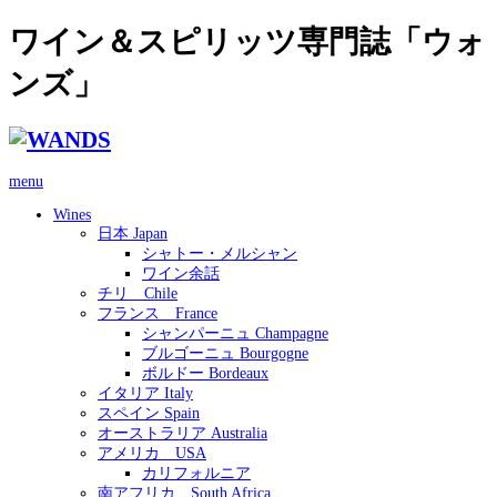
ワイン＆スピリッツ専門誌「ウォ
ンズ」
menu
Wines
日本 Japan
シャトー・メルシャン
ワイン余話
チリ Chile
フランス France
シャンパーニュ Champagne
ブルゴーニュ Bourgogne
ボルドー Bordeaux
イタリア Italy
スペイン Spain
オーストラリア Australia
アメリカ USA
カリフォルニア
南アフリカ South Africa