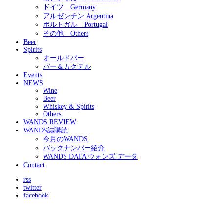
ドイツ Germany
アルゼンチン Argentina
ポルトガル Portugal
その他 Others
Beer
Spirits
オールドパー
バー＆カクテル
Events
NEWS
Wine
Beer
Whiskey & Spirits
Others
WANDS REVIEW
WANDS誌購読
今月のWANDS
バックナンバー紹介
WANDS DATA ウォンズ データ
Contact
rss
twitter
facebook