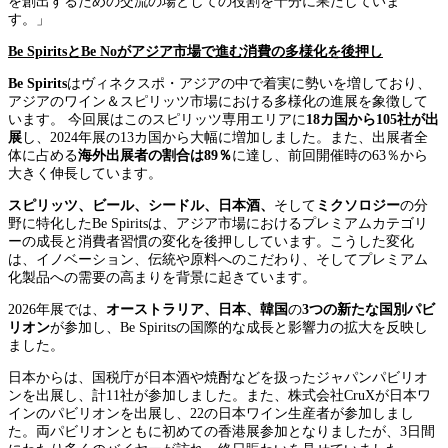
を創出するための交流の場としての役割を十分に果たしていま
す。」
Be Spirits
とBe Noがアジア市場で進む消費の多様化を後押し
Be Spirits
はヴィネクスポ・アジアの中で着実に勢いを増しており、
アジアのワイン＆スピリッツ市場における多様化の進展を象徴して
います。 今回展はこのスピリッツ専用エリアに
18カ国から105社が出
展
し、2024年展の13カ国から大幅に増加しました。また、出展者全
体に占める
海外出展者の割合は89％
に達し、前回開催時の63％から
大きく伸長しています。
スピリッツ、ビール、シードル、日本酒、
そして
ミクソロジー
の分
野に特化したBe Spiritsは、アジア市場におけるプレミアムカテゴリ
ーの成長と消費者習慣の変化を後押ししています。こうした変化
は、イノベーション、伝統や原料へのこだわり、そしてプレミアム
化製品への需要の高まりを背景に起きています。
2026年展では、
オーストラリア、日本、韓国
の
3つの新たな国別パビ
リオン
が参加し、Be Spiritsの国際的な成長と影響力の拡大を反映し
ました。
日本からは、国税庁が日本酒や焼酎などを扱ったジャパンパビリオ
ンを出展し、計11社が参加しました。また、株式会社CruXが日本ワ
インのパビリオンを出展し、22の日本ワイン生産者が参加しまし
た。両パビリオンともに初めての香港展参加となりましたが、3日間