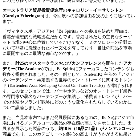
にわたり多くのバイヤーが訪れ、終日賑わいを見せていました。
オーストラリア貿易投資促進庁
の
キャロリン・イーサリントン
(Carolyn Etherington)
は、今回展への参加理由を次のように述べてい
ます。
「ヴィネクスポ・アジア内『Be Spirits』への参加を決めた理由は、
香港が理想的な戦略拠点だからです。香港は私たちの主要なターゲ
ット市場の中心に位置しているだけでなく、ミクソロジーの分野に
おいて非常に洗練されたバー文化を有しており、当社の商品を市場
に展開するのに最適な都市なのです。」
また、
計25のマスタークラスおよびカンファレンス
を開催した
アカ
デミー(The Academy)
では、Be Spiritsにフォーカスしたコンテンツも
数多く提供されました。その一例として、
NielsenIQ
主催の「アジア
のバーテンダー：再定義する世界のオン・トレードに関するトレン
ド (Bartenders Asia: Reshaping Global On-Trade Trends)」が挙げられま
す。このセッションでは、バーやホテルなどのオン・トレード業界
の専門家や著名なバーテンダーが集結し、消費者トレンドが、バー
での体験やブランド戦略にどのような変化をもたらしているのかに
ついて議論しました。
また、当見本市内ではまだ発展段階にあるものの、
Be No
はアジア市
場におけるノンアルコール製品の存在感の高まりを示しました。出
展者が展示した製品のうち、
約10％（10品に1品）がノンアルコール
商品
であり、このカテゴリーへの関心の高まりがうかがえる結果と