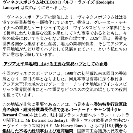
ヴィネクスポジウム社CEOのロドルフ・ラメイズ (Rodolphe
Lameyse)
は次のように述べました。
「ヴィネクスポ・アジアの開催により、ヴィネクスポジウム社は香
港での事業基盤を一層強化しています。香港は、グレーター・チャ
イナへの重要なゲートウェイであり、ワイン&スピリッツ業界にとっ
て長年にわたり重要な役割を果たしてきた市場であるとともに、今
後の成長においても欠かせない戦略市場です。2026年展は、香港を
世界各国から集結する生産者、地元の業界関係者、そしてアジア太
平洋地域がたどり着くハブとして発展させていく、という私たちの
強い意志を反映しています。」
アジア太平洋地域における主要な貿易ハブとしての香港
今回のヴィネクスポ・アジアは、1998年の初開催以来10回目の香港
展となり、節目の年となりました。同見本市は香港に深く根付き、
アジア太平洋地域およびグレーター・チャイナ地域のワイン＆スピ
リッツ業界関係者にとって重要なビジネスの交流の場としての役割
を担っています。
この地域が非常に重要であることは、当見本市へ
香港特別行政区政
府の商務・経済発展局長代理であるバーナード・チャン博士(
Dr
Bernard Chan
)
をはじめ、駐中国フランス大使ベルトラン・ロルトラ
リ閣下(H.E. Mr Bertrand Lortholary)、香港・マカオ欧州連合大使のハ
ーヴェイ・ラウズ閣下(H.E. Mr Harvey Rouse)、さらに
計18カ国から
集結した25名の総領事および通商顧問
、国際商工会議所の代表者ら