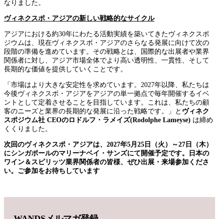
なりました。
ヴィネクスポ・アジアの新しい戦略的なサイクル
アジアにおける約30年にわたる活動実績を築いてきたヴィネクスポ
ジウムは、現在ヴィネクスポ・アジアのさらなる発展に向けて次の
段階の準備を進めています。その戦略とは、国際的な出展者や業界
関係者に対し、アジア市場全体でより高い透明性、一貫性、そして
長期的な価値を提供していくことです。
「市場はより大きな安定性を求めています。2027年以降、私たちは
今後ヴィネクスポ・アジアをアジアの単一拠点で毎年開催するイベ
ントとして定着させることを目指しています。これは、私たちの顧
客のニーズと業界の長期的な発展に沿った戦略です。」と
ヴィネク
スポジウム社 CEOのロドルフ・ラメイズ(Rodolphe Lameyse)
は締め
くくりました。
次回のヴィネクスポ・アジアは、2027年5月25日（火）～27日（木）
にシンガポールのマリーナベイ・サンズにて開催予定です。日本の
ワイン＆スピリッツ業界関係者の皆様、ぜひ出展・来場参加くださ
い。ご参加をお待ちしています
WANDSメルマガ登録