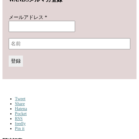
メールアドレス
*
Tweet
Share
Hatena
Pocket
RSS
feedly
Pin it