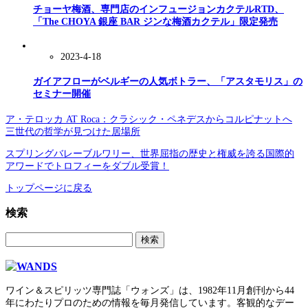
チョーヤ梅酒、専門店のインフュージョンカクテルRTD、
「The CHOYA 銀座 BAR ジンな梅酒カクテル」限定発売
2023-4-18
ガイアフローがベルギーの人気ボトラー、「アスタモリス」の
セミナー開催
ア・テロッカ AT Roca：クラシック・ペネデスからコルピナットへ
三世代の哲学が見つけた居場所
スプリングバレーブルワリー、世界屈指の歴史と権威を誇る国際的
アワードでトロフィーをダブル受賞！
トップページに戻る
検索
検
索:
ワイン＆スピリッツ専門誌「ウォンズ」は、1982年11月創刊から44
年にわたりプロのための情報を毎月発信しています。客観的なデー