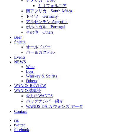
アメリカ USA
カリフォルニア
南アフリカ South Africa
ドイツ Germany
アルゼンチン Argentina
ポルトガル Portugal
その他 Others
Beer
Spirits
オールドパー
バー＆カクテル
Events
NEWS
Wine
Beer
Whiskey & Spirits
Others
WANDS REVIEW
WANDS誌購読
今月のWANDS
バックナンバー紹介
WANDS DATA ウォンズ データ
Contact
rss
twitter
facebook