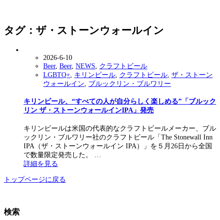
タグ：ザ・ストーンウォールイン
2026-6-10
Beer
,
Beer
,
NEWS
,
クラフトビール
LGBTQ+
,
キリンビール
,
クラフトビール
,
ザ・ストーン
ウォールイン
,
ブルックリン・ブルワリー
キリンビール、“すべての人が自分らしく楽しめる”「ブルック
リン ザ・ストーンウォールインIPA」発売
キリンビールは米国の代表的なクラフトビールメーカー、ブル
ックリン・ブルワリー社のクラフトビール「The Stonewall Inn
IPA（ザ・ストーンウォールイン IPA）」を５月26日から全国
で数量限定発売した。 …
詳細を見る
トップページに戻る
検索