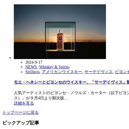
2024-9-17
NEWS
,
Whiskey & Spirits
SirDavis
,
アメリカンウイスキー
,
サーデイヴィス
,
ビヨン
モエ・ヘネシーとビヨンセのウイスキー、「サーデイヴィス」
人気アーティストのビヨンセ・ノウルズ・カーター（以下ビヨンセ
ス）」が９月4日より順次販…
詳細を見る
トップページに戻る
ピックアップ記事