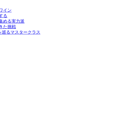
ワイン
する
集める実力派
きた挑戦
を巡るマスタークラス