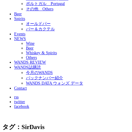
ポルトガル Portugal
その他 Others
Beer
Spirits
オールドパー
バー＆カクテル
Events
NEWS
Wine
Beer
Whiskey & Spirits
Others
WANDS REVIEW
WANDS誌購読
今月のWANDS
バックナンバー紹介
WANDS DATA ウォンズ データ
Contact
rss
twitter
facebook
タグ：SirDavis