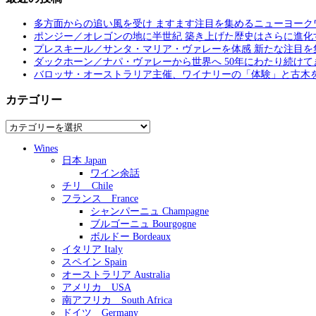
多方面からの追い風を受け ますます注目を集めるニューヨーク
ポンジー／オレゴンの地に半世紀 築き上げた歴史はさらに進化
プレスキール／サンタ・マリア・ヴァレーを体感 新たな注目を
ダックホーン／ナパ・ヴァレーから世界へ 50年にわたり続けて
バロッサ・オーストラリア主催、ワイナリーの「体験」と古木
カテゴリー
カ
テ
Wines
ゴ
日本 Japan
リ
ワイン余話
ー
チリ Chile
フランス France
シャンパーニュ Champagne
ブルゴーニュ Bourgogne
ボルドー Bordeaux
イタリア Italy
スペイン Spain
オーストラリア Australia
アメリカ USA
南アフリカ South Africa
ドイツ Germany