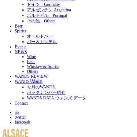
ドイツ Germany
アルゼンチン Argentina
ポルトガル Portugal
その他 Others
Beer
Spirits
オールドパー
バー＆カクテル
Events
NEWS
Wine
Beer
Whiskey & Spirits
Others
WANDS REVIEW
WANDS誌購読
今月のWANDS
バックナンバー紹介
WANDS DATA ウォンズ データ
Contact
rss
twitter
facebook