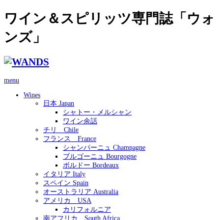
ワイン＆スピリッツ専門誌「ウォ
ンズ」
menu
Wines
日本 Japan
シャトー・メルシャン
ワイン余話
チリ Chile
フランス France
シャンパーニュ Champagne
ブルゴーニュ Bourgogne
ボルドー Bordeaux
イタリア Italy
スペイン Spain
オーストラリア Australia
アメリカ USA
カリフォルニア
南アフリカ South Africa