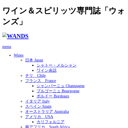
ワイン＆スピリッツ専門誌「ウォ
ンズ」
menu
Wines
日本 Japan
シャトー・メルシャン
ワイン余話
チリ Chile
フランス France
シャンパーニュ Champagne
ブルゴーニュ Bourgogne
ボルドー Bordeaux
イタリア Italy
スペイン Spain
オーストラリア Australia
アメリカ USA
カリフォルニア
南アフリカ South Africa