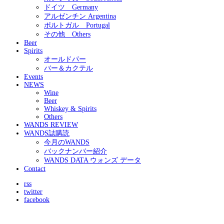
ドイツ Germany
アルゼンチン Argentina
ポルトガル Portugal
その他 Others
Beer
Spirits
オールドパー
バー＆カクテル
Events
NEWS
Wine
Beer
Whiskey & Spirits
Others
WANDS REVIEW
WANDS誌購読
今月のWANDS
バックナンバー紹介
WANDS DATA ウォンズ データ
Contact
rss
twitter
facebook