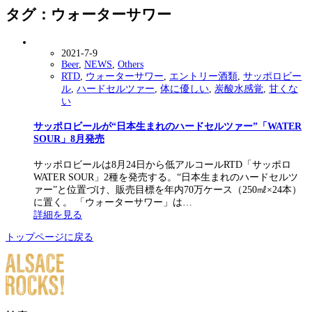
タグ：ウォーターサワー
2021-7-9
Beer
,
NEWS
,
Others
RTD
,
ウォーターサワー
,
エントリー酒類
,
サッポロビー
ル
,
ハードセルツァー
,
体に優しい
,
炭酸水感覚
,
甘くな
い
サッポロビールが“日本生まれのハードセルツァー”「WATER
SOUR」8月発売
サッポロビールは8月24日から低アルコールRTD「サッポロ
WATER SOUR」2種を発売する。“日本生まれのハードセルツ
ァー”と位置づけ、販売目標を年内70万ケース（250㎖×24本）
に置く。 「ウォーターサワー」は…
詳細を見る
トップページに戻る