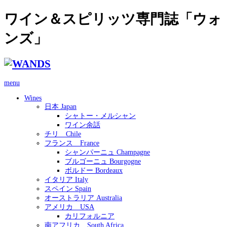
ワイン＆スピリッツ専門誌「ウォ
ンズ」
menu
Wines
日本 Japan
シャトー・メルシャン
ワイン余話
チリ Chile
フランス France
シャンパーニュ Champagne
ブルゴーニュ Bourgogne
ボルドー Bordeaux
イタリア Italy
スペイン Spain
オーストラリア Australia
アメリカ USA
カリフォルニア
南アフリカ South Africa