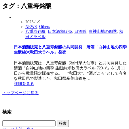
タグ：八重寿銘醸
2023-1-9
NEWS
,
Others
八重寿銘醸
,
日本酒類販売
,
日酒販
,
白神山地の四季
,
秋
田犬ラベル
日本酒類販売と八重寿銘醸の共同開発 清酒「白神山地の四季
生酛純米秋田犬ラベル」発売
日本酒類販売は、八重寿銘醸（秋田県大仙市）と共同開発した
清酒「白神山地の四季 生酛純米秋田犬ラベル 720㎖」を1月11
日から数量限定販売する。 “秋田犬”、“酒どころ”として有名
な秋田県で製造した、秋田県産美山錦を…
詳細を見る
トップページに戻る
検索
検
索: