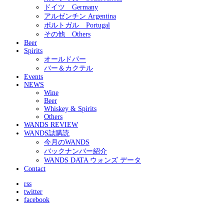
ドイツ Germany
アルゼンチン Argentina
ポルトガル Portugal
その他 Others
Beer
Spirits
オールドパー
バー＆カクテル
Events
NEWS
Wine
Beer
Whiskey & Spirits
Others
WANDS REVIEW
WANDS誌購読
今月のWANDS
バックナンバー紹介
WANDS DATA ウォンズ データ
Contact
rss
twitter
facebook