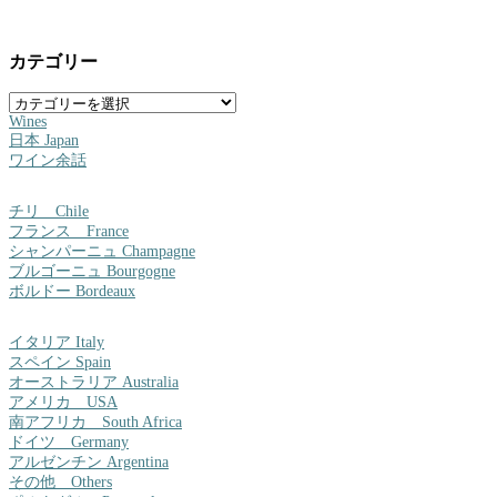
カテゴリー
カ
テ
Wines
ゴ
日本 Japan
リ
ワイン余話
ー
チリ Chile
フランス France
シャンパーニュ Champagne
ブルゴーニュ Bourgogne
ボルドー Bordeaux
イタリア Italy
スペイン Spain
オーストラリア Australia
アメリカ USA
南アフリカ South Africa
ドイツ Germany
アルゼンチン Argentina
その他 Others