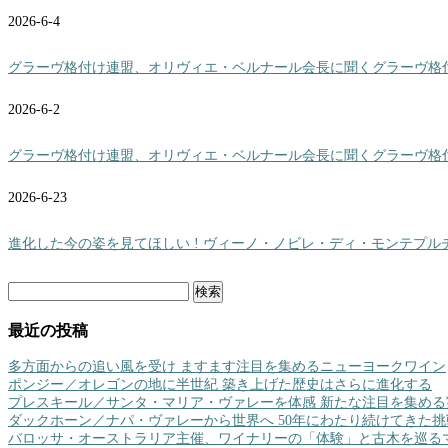
2026-6-4
グラーヴ格付け連盟、オリヴィエ・ベルナール会長に聞くグラーヴ格付け(Crus 
2026-6-2
グラーヴ格付け連盟、オリヴィエ・ベルナール会長に聞くグラーヴ格付け(Crus 
2026-6-23
進化した今の姿を見てほしい ! ヴィーノ・ノビレ・ディ・モンテプル
検
索:
最近の投稿
多方面からの追い風を受け ますます注目を集めるニューヨークワイン
ポンジー／オレゴンの地に半世紀 築き上げた歴史はさらに進化する
プレスキール／サンタ・マリア・ヴァレーを体感 新たな注目を集める
ダックホーン／ナパ・ヴァレーから世界へ 50年にわたり続けてきた挑
バロッサ・オーストラリア主催、ワイナリーの「体験」と古木を巡る