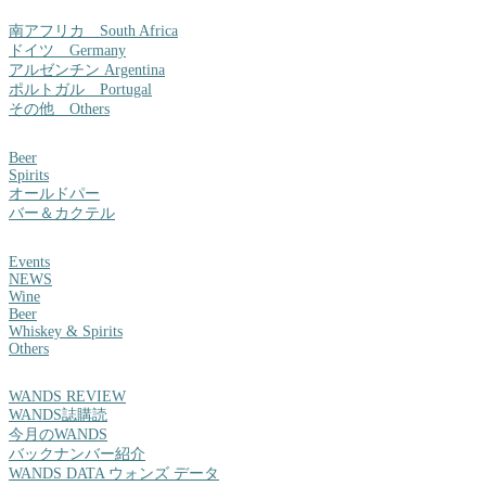
南アフリカ South Africa
ドイツ Germany
アルゼンチン Argentina
ポルトガル Portugal
その他 Others
Beer
Spirits
オールドパー
バー＆カクテル
Events
NEWS
Wine
Beer
Whiskey & Spirits
Others
WANDS REVIEW
WANDS誌購読
今月のWANDS
バックナンバー紹介
WANDS DATA ウォンズ データ