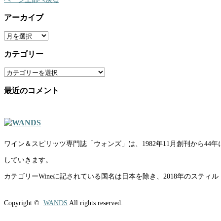
アーカイブ
ア
ー
カ
カテゴリー
イ
ブ
カ
テ
ゴ
最近のコメント
リ
ー
ワイン＆スピリッツ専門誌「ウォンズ」は、1982年11月創刊から
していきます。
カテゴリーWineに記されている国名は日本を除き、2018年のスティ
Copyright ©
WANDS
All rights reserved.