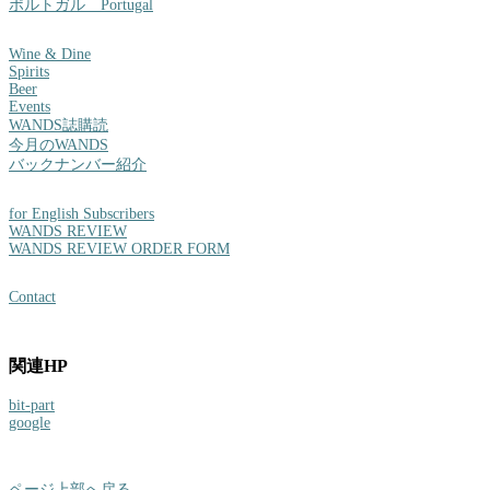
ポルトガル Portugal
Wine & Dine
Spirits
Beer
Events
WANDS誌購読
今月のWANDS
バックナンバー紹介
for English Subscribers
WANDS REVIEW
WANDS REVIEW ORDER FORM
Contact
関連HP
bit-part
google
ページ上部へ戻る