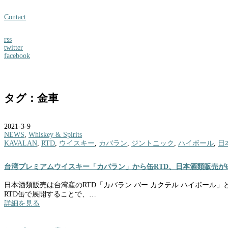
Contact
rss
twitter
facebook
タグ：金車
2021-3-9
NEWS
,
Whiskey & Spirits
KAVALAN
,
RTD
,
ウイスキー
,
カバラン
,
ジントニック
,
ハイボール
,
日
台湾プレミアムウイスキー「カバラン」から缶RTD、日本酒類販売が
日本酒類販売は台湾産のRTD「カバラン バー カクテル ハイボー
RTD缶で展開することで、…
詳細を見る