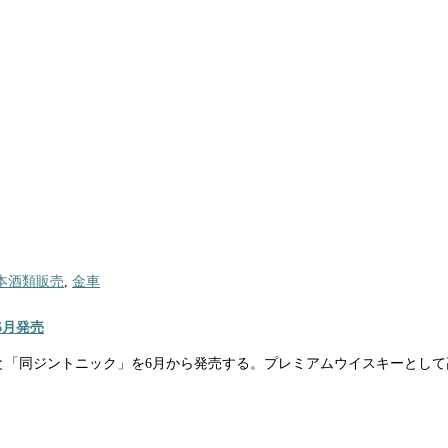
本酒類販売
,
金車
6月発売
ル」と「同ジントニック」を6月から発売する。プレミアムウイスキーと