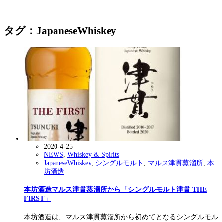
タグ：JapaneseWhiskey
2020-4-25
NEWS
,
Whiskey & Spirits
JapaneseWhiskey
,
シングルモルト
,
マルス津貫蒸溜所
,
本
坊酒造
本坊酒造マルス津貫蒸溜所から「シングルモルト津貫 THE
FIRST」
本坊酒造は、マルス津貫蒸溜所から初めてとなるシングルモル