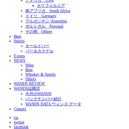
アメリカ USA
カリフォルニア
南アフリカ South Africa
ドイツ Germany
アルゼンチン Argentina
ポルトガル Portugal
その他 Others
Beer
Spirits
オールドパー
バー＆カクテル
Events
NEWS
Wine
Beer
Whiskey & Spirits
Others
WANDS REVIEW
WANDS誌購読
今月のWANDS
バックナンバー紹介
WANDS DATA ウォンズ データ
Contact
rss
twitter
facebook