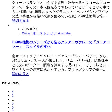
クィーンズランドといえばまず思い浮かべるのはゴールドコー
ストで、多くの日本人観光客で賑わっているが、そこから車で
３、4時間の内陸部に入ったグラニット・ベルトがいまワイン
の造り手達から熱い視線を集めている豪州の冷涼葡萄栽培…
詳細を見る
2015-8-20
Wines
,
オーストラリア Australia
1968年植樹のシラーズから造るクレア・ヴァレーの「ジ・アー
マー」 スタイルの変化
南オーストラリアのクレア・ヴァレー「ジム・バリー」から、
3代目サム・バリー氏が来日した。サム・バリーは、総指揮を
とる父のピーター、醸造を担当する兄のトム、そして妹と共に
ワイナリーの運営にあたっている。フラッグシップの単一…
詳細を見る
PAGE NAVI
«
1
…
5
6
7