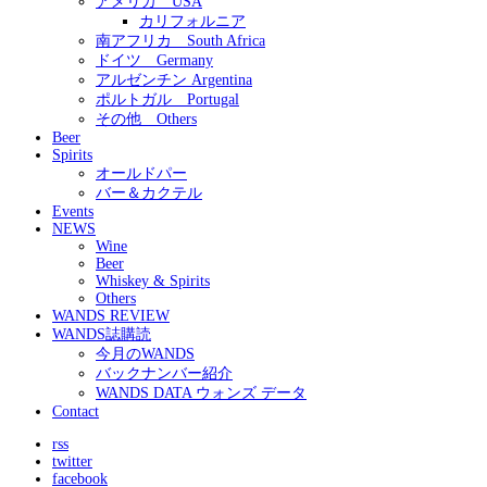
アメリカ USA
カリフォルニア
南アフリカ South Africa
ドイツ Germany
アルゼンチン Argentina
ポルトガル Portugal
その他 Others
Beer
Spirits
オールドパー
バー＆カクテル
Events
NEWS
Wine
Beer
Whiskey & Spirits
Others
WANDS REVIEW
WANDS誌購読
今月のWANDS
バックナンバー紹介
WANDS DATA ウォンズ データ
Contact
rss
twitter
facebook