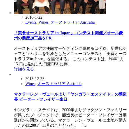
2016-1-22
Events
,
Wines
,
オーストラリア Australia
「美食オーストラリア in Japan」コンテスト開催／オール豪
州の農産加工品をPR
オーストラリア大使館マーケティング事務所は今春、新世代シ
ェフとソムリエを対象としたメニューコンテスト「美食オース
トラリアin Japan」を開催する。 このコンテストは、昨年1 月
15 日に発効した日豪EPA に伴…
詳細を見る
2015-12-25
Wines
,
オーストラリア Australia
マクラーレン・ヴェールより「ヤンガラ・エステイト」の醸造
長 ピーター・フレイザー来日
ヤンガラ・エステイトは、2000年よりジャクソン・ファミリー
が興したプロジェクトで、醸造長のピーター・フレイザーは畑
選びから関わっている。マクラーレン・ヴェールに土地を購入
したのは2001年11月のことだった。 「…