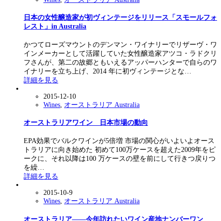
日本の女性醸造家が初ヴィンテージをリリース「スモールフォ
レスト」in Australia
かつてローズマウントのデンマン・ワイナリーでリザーヴ・ワ
インメーカーとして活躍していた女性醸造家アツコ・ラドクリ
フさんが、第二の故郷ともいえるアッパーハンターで自らのワ
イナリーを立ち上げ、2014 年に初ヴィンテージとな…
詳細を見る
2015-12-10
Wines
,
オーストラリア Australia
オーストラリアワイン 日本市場の動向
EPA効果でバルクワインが5倍増 市場の関心がいよいよオース
トラリアに向き始めた 初めて100万ケースを超えた2009年をピ
ークに、それ以降は100 万ケースの壁を前にして行きつ戻りつ
を繰…
詳細を見る
2015-10-9
Wines
,
オーストラリア Australia
オーストラリア――今年訪れたいワイン産地ナンバーワン