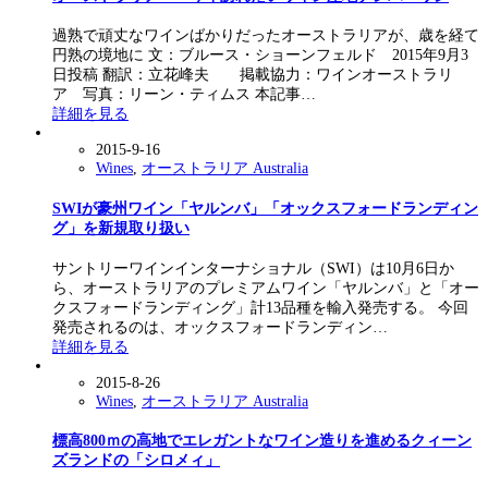
過熟で頑丈なワインばかりだったオーストラリアが、歳を経て
円熟の境地に 文：ブルース・ショーンフェルド 2015年9月3
日投稿 翻訳：立花峰夫 掲載協力：ワインオーストラリ
ア 写真：リーン・ティムス 本記事…
詳細を見る
2015-9-16
Wines
,
オーストラリア Australia
SWIが豪州ワイン「ヤルンバ」「オックスフォードランディン
グ」を新規取り扱い
サントリーワインインターナショナル（SWI）は10月6日か
ら、オーストラリアのプレミアムワイン「ヤルンバ」と「オー
クスフォードランディング」計13品種を輸入発売する。 今回
発売されるのは、オックスフォードランディン…
詳細を見る
2015-8-26
Wines
,
オーストラリア Australia
標高800ｍの高地でエレガントなワイン造りを進めるクィーン
ズランドの「シロメィ」