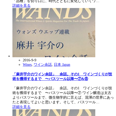
「品種」を切り口に、時代とともに変化していくワ…
詳細を見る
2016-9-9
Wines
,
ワイン余話
,
日本 Japan
「麻井宇介のワイン余話」 余話。その1 ワインづくりが技
術を獲得するまで 〜パスツール以降〜⑦&⑧
「麻井宇介のワイン余話」 余話。その1 ワインづくりが技
術を獲得するまで 〜パスツール以降〜⑦ ワイン醸造は太古
よりパスツールまで、微生物学的に言えば、混渾の世界にあっ
たと表現してよいと思います。そして、パスツール…
詳細を見る