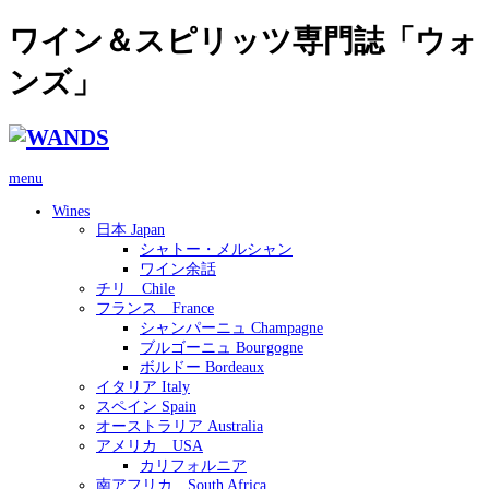
ワイン＆スピリッツ専門誌「ウォ
ンズ」
menu
Wines
日本 Japan
シャトー・メルシャン
ワイン余話
チリ Chile
フランス France
シャンパーニュ Champagne
ブルゴーニュ Bourgogne
ボルドー Bordeaux
イタリア Italy
スペイン Spain
オーストラリア Australia
アメリカ USA
カリフォルニア
南アフリカ South Africa