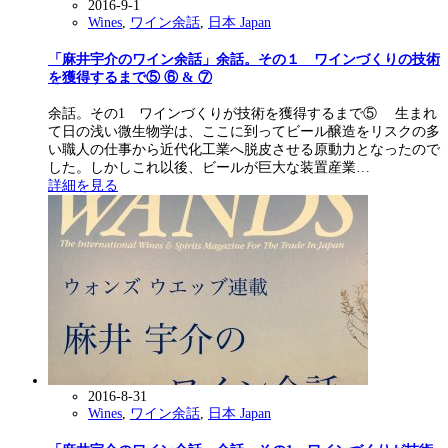
2016-9-1
Wines
,
ワイン余話
,
日本 Japan
「麻井宇介のワイン余話」余話。その１ ワインづくりの技術
を獲得するまで⑤ ⑥ & ⑦
余話。その1 ワインづくりが技術を獲得するまで⑤ 生まれ
て日の浅い微生物学は、ここに到ってビール醸造をリスクの多
い職人の仕事から近代化工業へ脱皮させる原動力となったので
した。しかしこれ以後、ビールが巨大な装置産業…
詳細を見る
2016-8-31
Wines
,
ワイン余話
,
日本 Japan