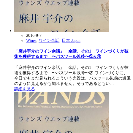
2016-9-7
Wines
,
ワイン余話
,
日本 Japan
「麻井宇介のワイン余話」 余話。その1 ワインづくりが技
術を獲得するまで 〜パスツール以後〜③&④
「麻井宇介のワイン余話」 余話。その1 ワインづくりが技
術を獲得するまで 〜パスツール以降〜③ ワインづくりに、
今日でもまだ見られるこういう光景は、パスツール以前の遺風
のように見えるかも知れません。そうであるともい…
詳細を見る