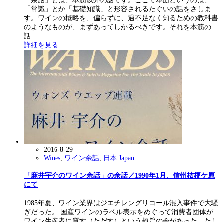
「余話」とは、本筋以外の話です。ここで本筋というのは、
「常識」とか「基礎知識」と形容されるたぐいの話をさしま
す。ワインの概略を、偏らずに、過不足なく知るための教科書
のようなものが、まずあってしかるべきです。それを本筋の
話…
詳細を見る
2016-8-29
Wines
,
ワイン余話
,
日本 Japan
「麻井宇介のワイン余話」の余話／1990年1月、信州桔梗ケ原
にて
1985年夏、ワイン業界はジエチレングリコール混入事件で大騒
ぎだった。 国産ワインのラベル表示をめぐって消費者団体が
ワイン生産者に質す（ただす）という趣旨の会があった。たし