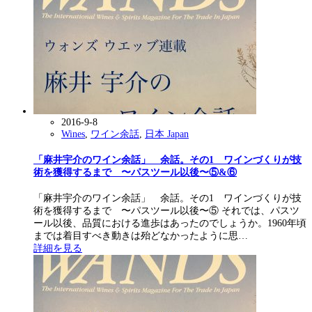
2016-9-8
Wines
,
ワイン余話
,
日本 Japan
「麻井宇介のワイン余話」 余話。その1 ワインづくりが技
術を獲得するまで 〜パスツール以後〜⑤&⑥
「麻井宇介のワイン余話」 余話。その1 ワインづくりが技
術を獲得するまで 〜パスツール以後〜⑤ それでは、パスツ
ール以後、品質における進歩はあったのでしょうか。1960年頃
までは着目すべき動きは殆どなかったように思…
詳細を見る