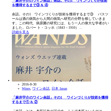
「麻井宇介のワイン余話」余話。その1 ワインづくりが技術
を獲得するまで③ & ④
余話。その1 ワインづくりが技術を獲得するまで③ パスツ
ールは酒の病気から人間の病気へ研究の分野を移していきま
す。この時代、病原菌の研究には、もう一人の偉大な学者がい
ました。ロバー ト・コッホ（1843－1910）…
詳細を見る
2016-8-30
Wines
,
ワイン余話
,
日本 Japan
「麻井宇介のワイン余話」その1 ワインづくりが技術を獲得
するまで① & ②