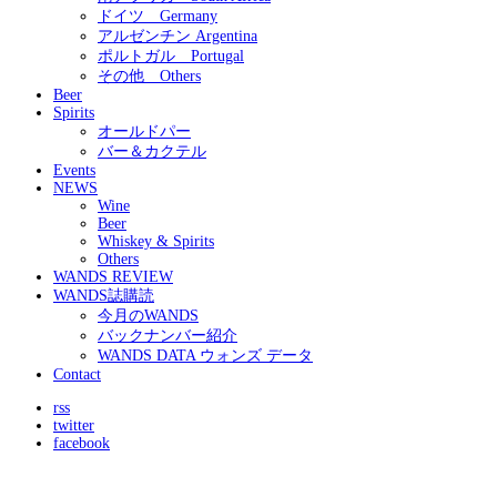
ドイツ Germany
アルゼンチン Argentina
ポルトガル Portugal
その他 Others
Beer
Spirits
オールドパー
バー＆カクテル
Events
NEWS
Wine
Beer
Whiskey & Spirits
Others
WANDS REVIEW
WANDS誌購読
今月のWANDS
バックナンバー紹介
WANDS DATA ウォンズ データ
Contact
rss
twitter
facebook