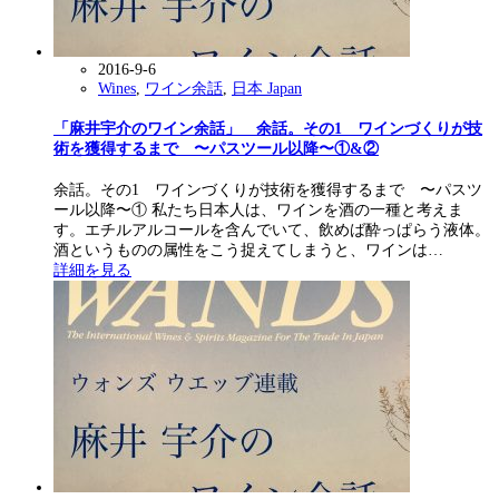
2016-9-6
Wines
,
ワイン余話
,
日本 Japan
「麻井宇介のワイン余話」 余話。その1 ワインづくりが技
術を獲得するまで 〜パスツール以降〜①&②
余話。その1 ワインづくりが技術を獲得するまで 〜パスツ
ール以降〜① 私たち日本人は、ワインを酒の一種と考えま
す。エチルアルコールを含んでいて、飲めば酔っぱらう液体。
酒というものの属性をこう捉えてしまうと、ワインは…
詳細を見る