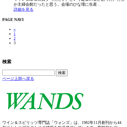
か主婦会館だったと思う。会場のひな壇に生産…
詳細を見る
PAGE NAVI
«
1
2
3
検索
検
索:
ページ上部へ戻る
ワイン＆スピリッツ専門誌「ウォンズ」は、1982年11月創刊から44