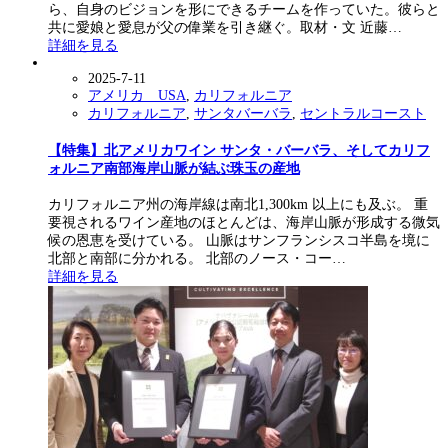
ら、自身のビジョンを形にできるチームを作っていた。彼らと
共に愛娘と愛息が父の偉業を引き継ぐ。取材・文 近藤…
詳細を見る
2025-7-11
アメリカ USA
,
カリフォルニア
カリフォルニア
,
サンタバーバラ
,
セントラルコースト
【特集】北アメリカワイン サンタ・バーバラ、そしてカリフ
ォルニア南部海岸山脈が結ぶ珠玉の産地
カリフォルニア州の海岸線は南北1,300km 以上にも及ぶ。 重
要視されるワイン産地のほとんどは、海岸山脈が形成する微気
候の恩恵を受けている。 山脈はサンフランシスコ半島を境に
北部と南部に分かれる。 北部のノース・コー…
詳細を見る