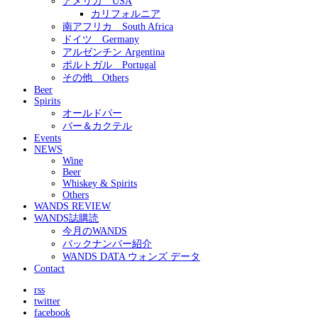
アメリカ USA
カリフォルニア
南アフリカ South Africa
ドイツ Germany
アルゼンチン Argentina
ポルトガル Portugal
その他 Others
Beer
Spirits
オールドパー
バー＆カクテル
Events
NEWS
Wine
Beer
Whiskey & Spirits
Others
WANDS REVIEW
WANDS誌購読
今月のWANDS
バックナンバー紹介
WANDS DATA ウォンズ データ
Contact
rss
twitter
facebook