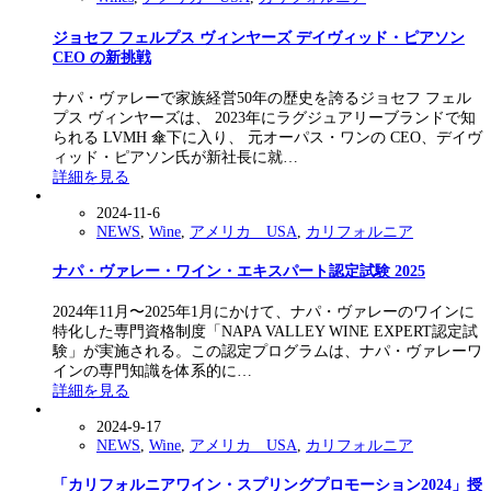
ジョセフ フェルプス ヴィンヤーズ デイヴィッド・ピアソン
CEO の新挑戦
ナパ・ヴァレーで家族経営50年の歴史を誇るジョセフ フェル
プス ヴィンヤーズは、 2023年にラグジュアリーブランドで知
られる LVMH 傘下に入り、 元オーパス・ワンの CEO、デイヴ
ィッド・ピアソン氏が新社長に就…
詳細を見る
2024-11-6
NEWS
,
Wine
,
アメリカ USA
,
カリフォルニア
ナパ・ヴァレー・ワイン・エキスパート認定試験 2025
2024年11月〜2025年1月にかけて、ナパ・ヴァレーのワインに
特化した専門資格制度「NAPA VALLEY WINE EXPERT認定試
験」が実施される。この認定プログラムは、ナパ・ヴァレーワ
インの専門知識を体系的に…
詳細を見る
2024-9-17
NEWS
,
Wine
,
アメリカ USA
,
カリフォルニア
「カリフォルニアワイン・スプリングプロモーション2024」授