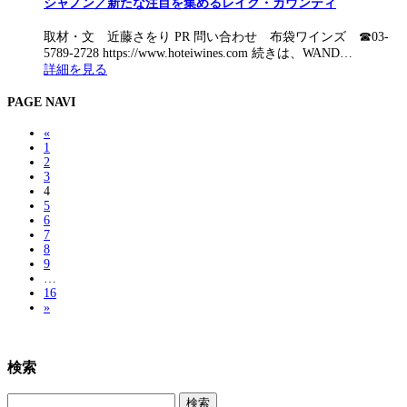
シャノン／新たな注目を集めるレイク・カウンティ
取材・文 近藤さをり PR 問い合わせ 布袋ワインズ ☎︎03-
5789-2728 https://www.hoteiwines.com 続きは、WAND…
詳細を見る
PAGE NAVI
«
1
2
3
4
5
6
7
8
9
…
16
»
検索
検