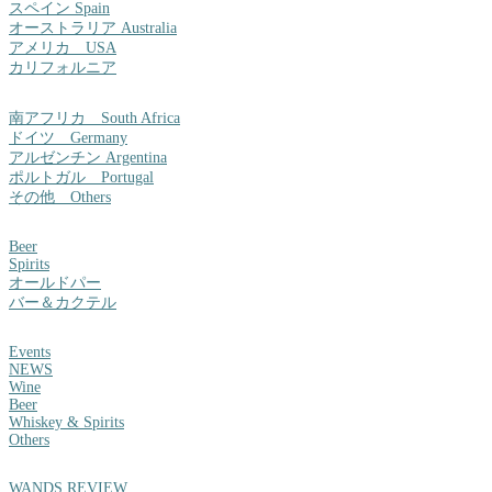
スペイン Spain
オーストラリア Australia
アメリカ USA
カリフォルニア
南アフリカ South Africa
ドイツ Germany
アルゼンチン Argentina
ポルトガル Portugal
その他 Others
Beer
Spirits
オールドパー
バー＆カクテル
Events
NEWS
Wine
Beer
Whiskey & Spirits
Others
WANDS REVIEW