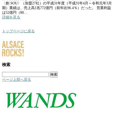
〈創 SOU〉（加盟27社）の平成31年度（平成31年4月～令和元年3月
期）業績は、売上高1兆772億円（前年比96.4％）だった。 営業利益
は52億円（80…
詳細を見る
トップページに戻る
検索
検
索:
ページ上部へ戻る