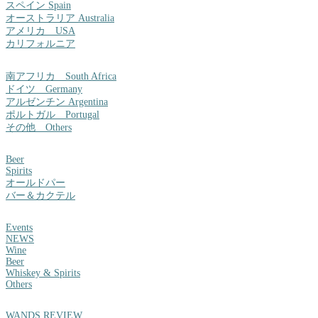
スペイン Spain
オーストラリア Australia
アメリカ USA
カリフォルニア
南アフリカ South Africa
ドイツ Germany
アルゼンチン Argentina
ポルトガル Portugal
その他 Others
Beer
Spirits
オールドパー
バー＆カクテル
Events
NEWS
Wine
Beer
Whiskey & Spirits
Others
WANDS REVIEW