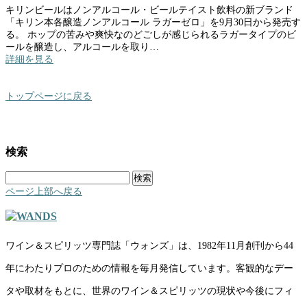
キリンビールはノンアルコール・ビールテイスト飲料の新ブランド
「キリン本各醸造ノンアルコール ラガーゼロ」を9月30日から発売す
る。 ホップの苦みや爽快なのどごしが感じられるラガータイプのビ
ールを醸造し、アルコールを取り…
詳細を見る
トップページに戻る
検索
検
索:
ページ上部へ戻る
ワイン＆スピリッツ専門誌「ウォンズ」は、1982年11月創刊から44
年にわたりプロのための情報を毎月発信しています。客観的なデー
タや取材をもとに、世界のワイン＆スピリッツの現状や今後にフィ