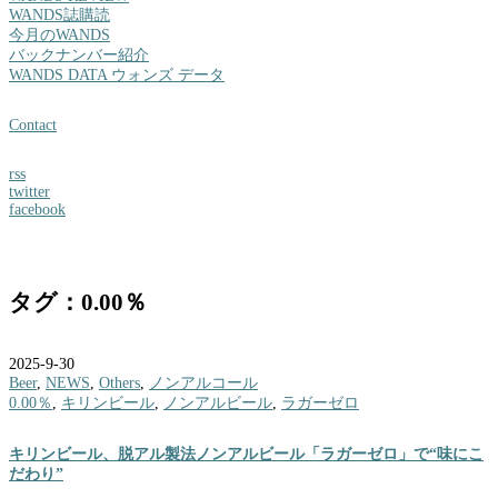
WANDS誌購読
今月のWANDS
バックナンバー紹介
WANDS DATA ウォンズ データ
Contact
rss
twitter
facebook
タグ：0.00％
2025-9-30
Beer
,
NEWS
,
Others
,
ノンアルコール
0.00％
,
キリンビール
,
ノンアルビール
,
ラガーゼロ
キリンビール、脱アル製法ノンアルビール「ラガーゼロ」で“味にこ
だわり”