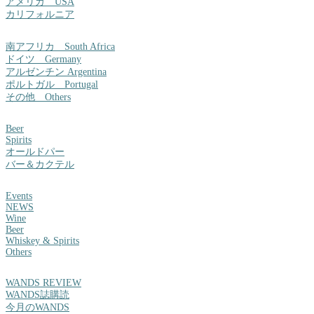
アメリカ USA
カリフォルニア
南アフリカ South Africa
ドイツ Germany
アルゼンチン Argentina
ポルトガル Portugal
その他 Others
Beer
Spirits
オールドパー
バー＆カクテル
Events
NEWS
Wine
Beer
Whiskey & Spirits
Others
WANDS REVIEW
WANDS誌購読
今月のWANDS