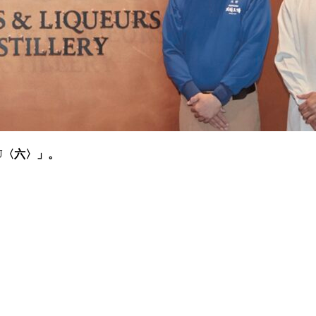
U〈六〉」。