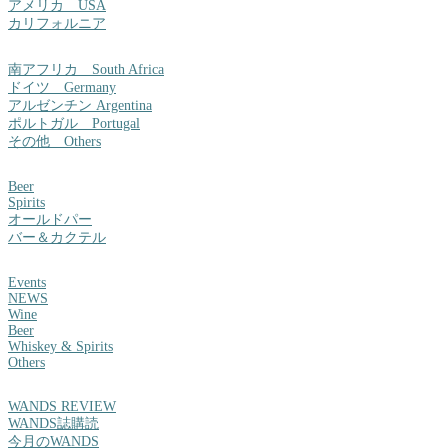
アメリカ USA
カリフォルニア
南アフリカ South Africa
ドイツ Germany
アルゼンチン Argentina
ポルトガル Portugal
その他 Others
Beer
Spirits
オールドパー
バー＆カクテル
Events
NEWS
Wine
Beer
Whiskey & Spirits
Others
WANDS REVIEW
WANDS誌購読
今月のWANDS