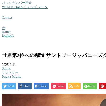
バックナンバー紹介
WANDS DATA ウォンズ データ
Contact
rss
twitter
facebook
世界第2位への躍進 サントリージャパニーズク
2025-9-11
Spirits
サントリー
Nagisa Miyata
Tweet
Share
Hatena
Pocket
RSS
feedly
P