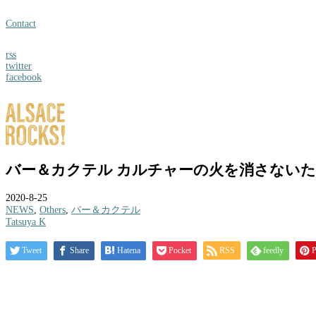
Contact
rss
twitter
facebook
バー＆カクテル カルチャーの火を消さないために
2020-8-25
NEWS
,
Others
,
バー＆カクテル
Tatsuya K
Tweet
Share
Hatena
Pocket
RSS
feedly
P