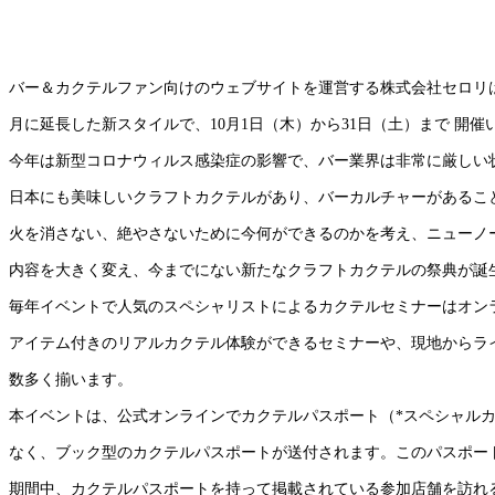
バー＆カクテルファン向けのウェブサイトを運営する株式会社セロリは、今年で
月に延長した新スタイルで、10月1日（木）から31日（土）まで 開催
今年は新型コロナウィルス感染症の影響で、バー業界は非常に厳しい
日本にも美味しいクラフトカクテルがあり、バーカルチャーがあることを多
火を消さない、絶やさないために今何ができるのかを考え、ニューノ
内容を大きく変え、今までにない新たなクラフトカクテルの祭典が誕
毎年イベントで人気のスペシャリストによるカクテルセミナーはオンラ
アイテム付きのリアルカクテル体験ができるセミナーや、現地からラ
数多く揃います。
本イベントは、公式オンラインでカクテルパスポート（*スペシャルカク
なく、ブック型のカクテルパスポートが送付されます。このパスポー
期間中、カクテルパスポートを持って掲載されている参加店舗を訪れる