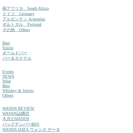
南アフリカ South Africa
ドイツ Germany
アルゼンチン Argentina
ポルトガル Portugal
その他 Others
Beer
Spirits
オールドパー
バー＆カクテル
Events
NEWS
Wine
Beer
Whiskey & Spirits
Others
WANDS REVIEW
WANDS誌購読
今月のWANDS
バックナンバー紹介
WANDS DATA ウォンズ データ