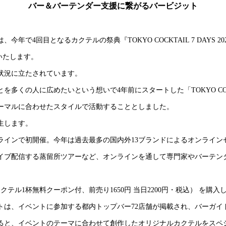
バー＆バーテンダー支援に繋がるバービジット
4回目となるカクテルの祭典『TOKYO COCKTAIL 7 DAYS 2
いたします。
状況に立たされています。
くの人に広めたいという想いで4年前にスタートした「TOKYO COCK
ーマルに合わせたスタイルで活動することとしました。
生します。
インで初開催。今年は過去最多の国内外13ブランドによるオンライン
イブ配信する蒸留所ツアーなど、オンラインを通して専門家やバーテン
テル1杯無料クーポン付、前売り1650円 当日2200円・税込） を
トは、イベントに参加する都内トップバー72店舗が掲載され、バーガイ
と、イベントのテーマに合わせて創作したオリジナルカクテルをスペシャ