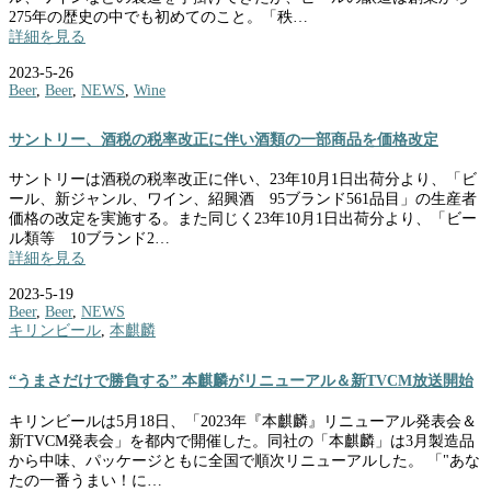
275年の歴史の中でも初めてのこと。「秩…
詳細を見る
2023-5-26
Beer
,
Beer
,
NEWS
,
Wine
サントリー、酒税の税率改正に伴い酒類の一部商品を価格改定
サントリーは酒税の税率改正に伴い、23年10月1日出荷分より、「ビ
ール、新ジャンル、ワイン、紹興酒 95ブランド561品目」の生産者
価格の改定を実施する。また同じく23年10月1日出荷分より、「ビー
ル類等 10ブランド2…
詳細を見る
2023-5-19
Beer
,
Beer
,
NEWS
キリンビール
,
本麒麟
“うまさだけで勝負する” 本麒麟がリニューアル＆新TVCM放送開始
キリンビールは5月18日、「2023年『本麒麟』リニューアル発表会＆
新TVCM発表会」を都内で開催した。同社の「本麒麟」は3月製造品
から中味、パッケージともに全国で順次リニューアルした。 「"あな
たの一番うまい！に…