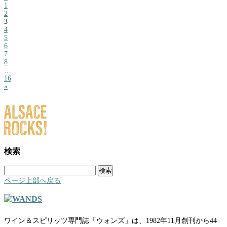
1
2
3
4
5
6
7
8
…
16
»
検索
検
索:
ページ上部へ戻る
ワイン＆スピリッツ専門誌「ウォンズ」は、1982年11月創刊から44