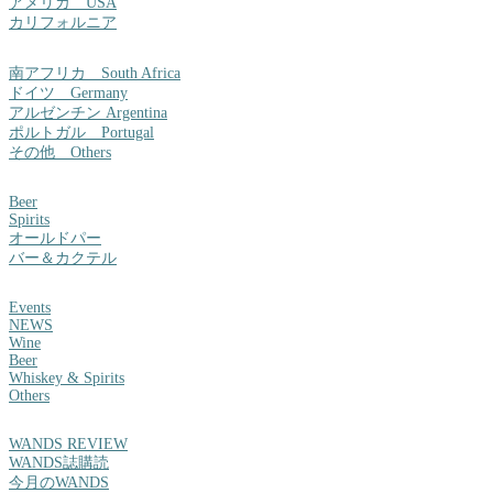
アメリカ USA
カリフォルニア
南アフリカ South Africa
ドイツ Germany
アルゼンチン Argentina
ポルトガル Portugal
その他 Others
Beer
Spirits
オールドパー
バー＆カクテル
Events
NEWS
Wine
Beer
Whiskey & Spirits
Others
WANDS REVIEW
WANDS誌購読
今月のWANDS