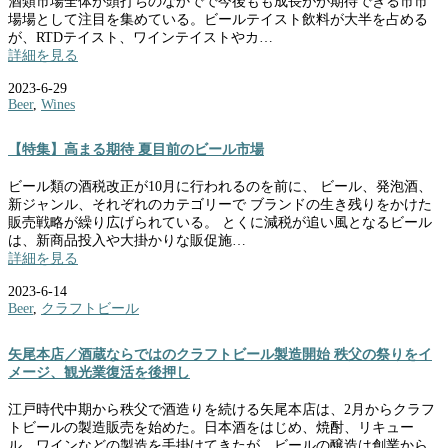
酒類市場全体が頭打ちのなかでで今後もも成長がが期待できる市市
場場として注目を集めている。ビールテイスト飲料が大半を占める
が、RTDテイスト、ワインテイストやカ…
詳細を見る
2023-6-29
Beer
,
Wines
【特集】高まる期待 夏目前のビール市場
ビール類の酒税改正が10月に行われるのを前に、 ビール、発泡酒、
新ジャンル、それぞれのカテゴリーで ブランドの生き残りをかけた
販売戦略が繰り広げられている。 とくに減税が追い風となるビール
は、新商品投入や大掛かりな販促施…
詳細を見る
2023-6-14
Beer
,
クラフトビール
矢尾本店／酒蔵ならではのクラフトビール製造開始 秩父の祭りをイ
メージ、観光業復活を後押し
江戸時代中期から秩父で酒造りを続ける矢尾本店は、2月からクラフ
トビールの製造販売を始めた。日本酒をはじめ、焼酎、リキュー
ル、ワインなどの製造を手掛けてきたが、ビールの醸造は創業から