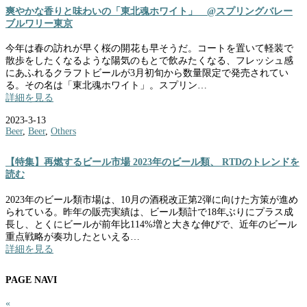
爽やかな香りと味わいの「東北魂ホワイト」 @スプリングバレー
ブルワリー東京
今年は春の訪れが早く桜の開花も早そうだ。コートを置いて軽装で
散歩をしたくなるような陽気のもとで飲みたくなる、フレッシュ感
にあふれるクラフトビールが3月初旬から数量限定で発売されてい
る。その名は「東北魂ホワイト」。スプリン…
詳細を見る
2023-3-13
Beer
,
Beer
,
Others
【特集】再燃するビール市場 2023年のビール類、 RTDのトレンドを
読む
2023年のビール類市場は、10月の酒税改正第2弾に向けた方策が進め
られている。昨年の販売実績は、ビール類計で18年ぶりにプラス成
長し、とくにビールが前年比114%増と大きな伸びで、近年のビール
重点戦略が奏功したといえる…
詳細を見る
PAGE NAVI
«