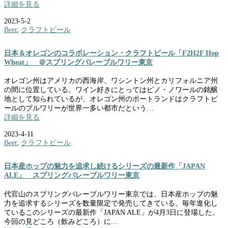
詳細を見る
2023-5-2
Beer
,
クラフトビール
日本＆オレゴンのコラボレーション・クラフトビール「F2H2F Hop
Wheat」 ＠スプリングバレーブルワリー東京
オレゴン州はアメリカの西海岸、ワシントン州とカリフォルニア州
の間に位置している。ワイン好きにとってはピノ・ノワールの銘醸
地として知られているが、オレゴン州のポートランドはクラフトビ
ールのブルワリーが世界一多い都市だという…
詳細を見る
2023-4-11
Beer
,
クラフトビール
日本産ホップの魅力を追求し続けるシリーズの最新作「JAPAN
ALE」 スプリングバレーブルワリー東京
代官山のスプリングバレーブルワリー東京では、日本産ホップの魅
力を追求するシリーズを数量限定で発売してきている。毎年進化し
ているこのシリーズの最新作「JAPAN ALE」が4月3日に登場した。
今回の見どころ（飲みどころ）に…