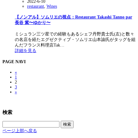
2022-6-10
restaurant
,
Wines
【ノンアル】ソムリエの視点：Restaurant Takashi Tanno par
長谷 紫〜ゆかり〜
ミシュラン三ツ星での経験もあるシェフ丹野貴士氏(左)と数々
の名店を経たエグゼクティブ・ソムリエ山本諭氏がタッグを組
んだフランス料理店Tak…
詳細を見る
PAGE NAVI
«
1
2
3
»
検索
検
索:
ページ上部へ戻る