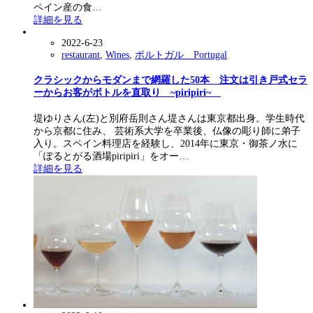
ペイン産の食…
詳細を見る
2022-6-23
restaurant
,
Wines
,
ポルトガル Portugal
クラシックからモダンまで網羅した50本 注文は引き戸式セラ
ーからお客がボトルを直取り ~piripiri~
堤ゆりさん(左)と別府岳則さん堤さんは東京都出身。学生時代
から京都に住み、 芸術系大学を卒業後、仏像の彫り師に弟子
入り。スペイン料理店を経験し、2014年に東京・御茶ノ水に
「ぽるとがる酒場piripiri」をオー…
詳細を見る