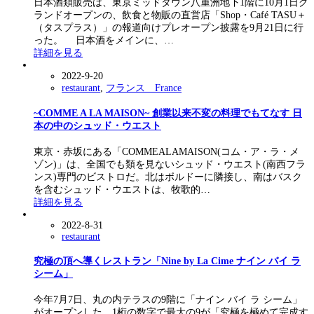
日本酒類販売は、東京ミッドタウン八重洲地下1階に10月1日グ
ランドオープンの、飲食と物販の直営店「Shop・Café TASU＋
（タスプラス）」の報道向けプレオープン披露を9月21日に行
った。 日本酒をメインに、…
詳細を見る
2022-9-20
restaurant
,
フランス France
~COMME A LA MAISON~ 創業以来不変の料理でもてなす 日
本の中のシュッド・ウエスト
東京・赤坂にある「COMMEALAMAISON(コム・ア・ラ・メ
ゾン)」は、全国でも類を見ないシュッド・ウエスト(南西フラ
ンス)専門のビストロだ。北はボルドーに隣接し、南はバスク
を含むシュッド・ウエストは、牧歌的…
詳細を見る
2022-8-31
restaurant
究極の頂へ導くレストラン「Nine by La Cime ナイン バイ ラ
シーム」
今年7月7日、丸の内テラスの9階に「ナイン バイ ラ シーム」
がオープンした。1桁の数字で最大の9が「究極を極めて完成す