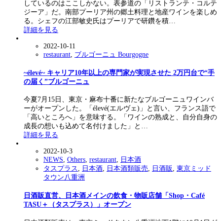
しているのはここしかない。表参道の「リストランテ・コルテ
ジーア」だ。南部プーリア州の郷土料理と地産ワインを楽しめ
る。シェフの江部敏史氏はプーリアで研鑽を積…
詳細を見る
2022-10-11
restaurant
,
ブルゴーニュ Bourgogne
~élevé~ キャリア10年以上の専門家が実現させた 2万円台で“手
の届く”ブルゴーニュ
今夏7月15日、東京・麻布十番に新たなブルゴーニュワインバ
ーがオープンした。「élevé(エルヴェ)」と言い、フランス語で
「高いところへ」を意味する。「ワインの熟成と、自分自身の
成長の想いも込めて名付けました」と…
詳細を見る
2022-10-3
NEWS
,
Others
,
restaurant
,
日本酒
タスプラス
,
日本酒
,
日本酒類販売
,
日酒販
,
東京ミッド
タウン八重洲
日酒販直営、日本酒メインの飲食・物販店舗「Shop・Café
TASU＋（タスプラス）」オープン