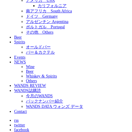
アメリカ USA
カリフォルニア
南アフリカ South Africa
ドイツ Germany
アルゼンチン Argentina
ポルトガル Portugal
その他 Others
Beer
Spirits
オールドパー
バー＆カクテル
Events
NEWS
Wine
Beer
Whiskey & Spirits
Others
WANDS REVIEW
WANDS誌購読
今月のWANDS
バックナンバー紹介
WANDS DATA ウォンズ データ
Contact
rss
twitter
facebook