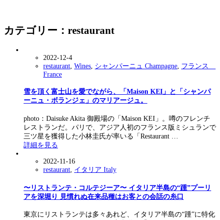
カテゴリー：restaurant
2022-12-4
restaurant
,
Wines
,
シャンパーニュ Champagne
,
フランス
France
雪を頂く富士山を愛でながら、「Maison KEI」と「シャンパ
ーニュ・ボランジェ」のマリアージュ。
photo：Daisuke Akita 御殿場の「Maison KEI」。噂のフレンチ
レストランだ。パリで、アジア人初のフランス版ミシュランで
三ツ星を獲得した小林圭氏が率いる「Restaurant …
詳細を見る
2022-11-16
restaurant
,
イタリア Italy
〜リストランテ・コルテジーア〜 イタリア半島の“踵”プーリ
アを深堀り 見慣れぬ在来品種はお客との会話の糸口
東京にリストランテは多々あれど、イタリア半島の“踵”に特化