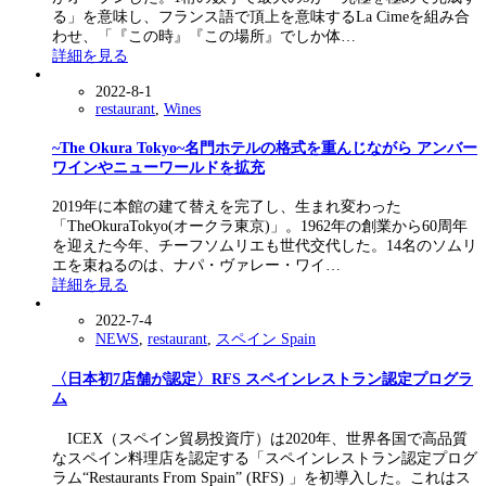
る」を意味し、フランス語で頂上を意味するLa Cimeを組み合
わせ、「『この時』『この場所』でしか体…
詳細を見る
2022-8-1
restaurant
,
Wines
~The Okura Tokyo~名門ホテルの格式を重んじながら アンバー
ワインやニューワールドを拡充
2019年に本館の建て替えを完了し、生まれ変わった
「TheOkuraTokyo(オークラ東京)」。1962年の創業から60周年
を迎えた今年、チーフソムリエも世代交代した。14名のソムリ
エを束ねるのは、ナパ・ヴァレー・ワイ…
詳細を見る
2022-7-4
NEWS
,
restaurant
,
スペイン Spain
〈日本初7店舗が認定〉RFS スペインレストラン認定プログラ
ム
ICEX（スペイン貿易投資庁）は2020年、世界各国で高品質
なスペイン料理店を認定する「スペインレストラン認定プログ
ラム“Restaurants From Spain” (RFS) 」を初導入した。これはス