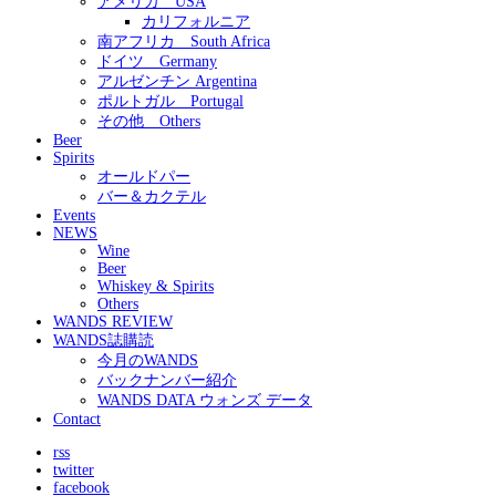
アメリカ USA
カリフォルニア
南アフリカ South Africa
ドイツ Germany
アルゼンチン Argentina
ポルトガル Portugal
その他 Others
Beer
Spirits
オールドパー
バー＆カクテル
Events
NEWS
Wine
Beer
Whiskey & Spirits
Others
WANDS REVIEW
WANDS誌購読
今月のWANDS
バックナンバー紹介
WANDS DATA ウォンズ データ
Contact
rss
twitter
facebook