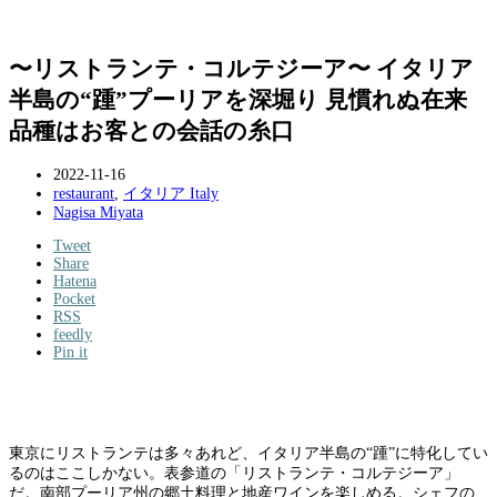
〜リストランテ・コルテジーア〜 イタリア
半島の“踵”プーリアを深堀り 見慣れぬ在来
品種はお客との会話の糸口
2022-11-16
restaurant
,
イタリア Italy
Nagisa Miyata
Tweet
Share
Hatena
Pocket
RSS
feedly
Pin it
東京にリストランテは多々あれど、イタリア半島の“踵”に特化してい
るのはここしかない。表参道の「リストランテ・コルテジーア」
だ。南部プーリア州の郷土料理と地産ワインを楽しめる。シェフの