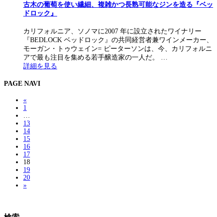
古木の葡萄を使い繊細、複雑かつ長熟可能なジンを造る『ベッ
ドロック』
カリフォルニア、ソノマに2007 年に設立されたワイナリー
『BEDLOCK ベッドロック』の共同経営者兼ワインメーカー、
モーガン・トゥウェイン= ピーターソンは、今、カリフォルニ
アで最も注目を集める若手醸造家の一人だ。 …
詳細を見る
PAGE NAVI
«
1
…
13
14
15
16
17
18
19
20
»