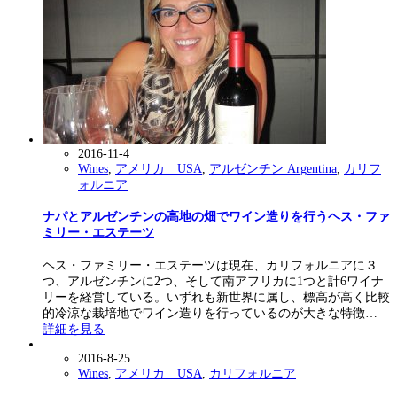
2016-11-4
Wines
,
アメリカ USA
,
アルゼンチン Argentina
,
カリフ
ォルニア
ナパとアルゼンチンの高地の畑でワイン造りを行うヘス・ファ
ミリー・エステーツ
ヘス・ファミリー・エステーツは現在、カリフォルニアに３
つ、アルゼンチンに2つ、そして南アフリカに1つと計6ワイナ
リーを経営している。いずれも新世界に属し、標高が高く比較
的冷涼な栽培地でワイン造りを行っているのが大きな特徴…
詳細を見る
2016-8-25
Wines
,
アメリカ USA
,
カリフォルニア