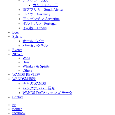
アメリカ USA
カリフォルニア
南アフリカ South Africa
ドイツ Germany
アルゼンチン Argentina
ポルトガル Portugal
その他 Others
Beer
Spirits
オールドパー
バー＆カクテル
Events
NEWS
Wine
Beer
Whiskey & Spirits
Others
WANDS REVIEW
WANDS誌購読
今月のWANDS
バックナンバー紹介
WANDS DATA ウォンズ データ
Contact
rss
twitter
facebook