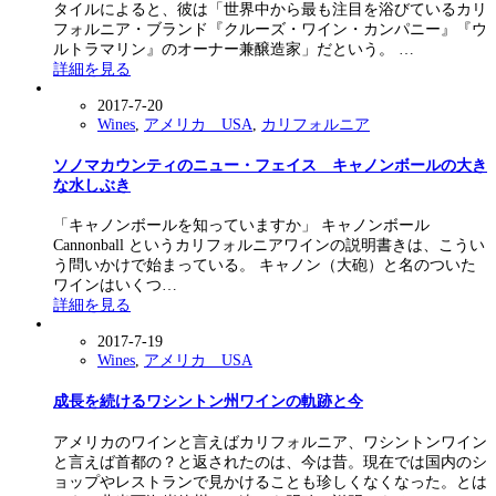
タイルによると、彼は「世界中から最も注目を浴びているカリ
フォルニア・ブランド『クルーズ・ワイン・カンパニー』『ウ
ルトラマリン』のオーナー兼醸造家」だという。 …
詳細を見る
2017-7-20
Wines
,
アメリカ USA
,
カリフォルニア
ソノマカウンティのニュー・フェイス キャノンボールの大き
な水しぶき
「キャノンボールを知っていますか」 キャノンボール
Cannonball というカリフォルニアワインの説明書きは、こうい
う問いかけで始まっている。 キャノン（大砲）と名のついた
ワインはいくつ…
詳細を見る
2017-7-19
Wines
,
アメリカ USA
成長を続けるワシントン州ワインの軌跡と今
アメリカのワインと言えばカリフォルニア、ワシントンワイン
と言えば首都の？と返されたのは、今は昔。現在では国内のシ
ョップやレストランで見かけることも珍しくなくなった。とは