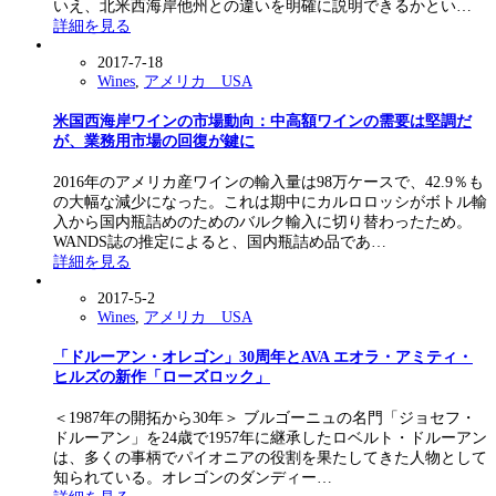
いえ、北米西海岸他州との違いを明確に説明できるかとい…
詳細を見る
2017-7-18
Wines
,
アメリカ USA
米国西海岸ワインの市場動向：中高額ワインの需要は堅調だ
が、業務用市場の回復が鍵に
2016年のアメリカ産ワインの輸入量は98万ケースで、42.9％も
の大幅な減少になった。これは期中にカルロロッシがボトル輸
入から国内瓶詰めのためのバルク輸入に切り替わったため。
WANDS誌の推定によると、国内瓶詰め品であ…
詳細を見る
2017-5-2
Wines
,
アメリカ USA
「ドルーアン・オレゴン」30周年とAVA エオラ・アミティ・
ヒルズの新作「ローズロック」
＜1987年の開拓から30年＞ ブルゴーニュの名門「ジョセフ・
ドルーアン」を24歳で1957年に継承したロベルト・ドルーアン
は、多くの事柄でパイオニアの役割を果たしてきた人物として
知られている。オレゴンのダンディー…