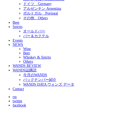
ドイツ Germany
アルゼンチン Argentina
ポルトガル Portugal
その他 Others
Beer
Spirits
オールドパー
バー＆カクテル
Events
NEWS
Wine
Beer
Whiskey & Spirits
Others
WANDS REVIEW
WANDS誌購読
今月のWANDS
バックナンバー紹介
WANDS DATA ウォンズ データ
Contact
rss
twitter
facebook