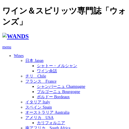
ワイン＆スピリッツ専門誌「ウォ
ンズ」
menu
Wines
日本 Japan
シャトー・メルシャン
ワイン余話
チリ Chile
フランス France
シャンパーニュ Champagne
ブルゴーニュ Bourgogne
ボルドー Bordeaux
イタリア Italy
スペイン Spain
オーストラリア Australia
アメリカ USA
カリフォルニア
南アフリカ South Africa