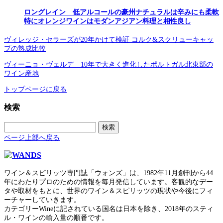
ロングレイン 低アルコールの豪州ナチュラルは辛みにも柔軟
特にオレンジワインはモダンアジアン料理と相性良し
ヴィレッジ・セラーズが20年かけて検証 コルク&スクリューキャッ
プの熟成比較
ヴィーニョ・ヴェルデ 10年で大きく進化したポルトガル北東部の
ワイン産地
トップページに戻る
検索
検
索:
ページ上部へ戻る
ワイン＆スピリッツ専門誌「ウォンズ」は、1982年11月創刊から44
年にわたりプロのための情報を毎月発信しています。客観的なデー
タや取材をもとに、世界のワイン＆スピリッツの現状や今後にフィ
ーチャーしていきます。
カテゴリーWineに記されている国名は日本を除き、2018年のスティ
ル・ワインの輸入量の順番です。