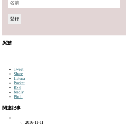
関連
Tweet
Share
Hatena
Pocket
RSS
feedly
Pin it
関連記事
2016-11-11