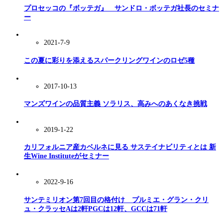
プロセッコの『ボッテガ』 サンドロ・ボッテガ社長のセミナ
ー
2021-7-9
この夏に彩りを添えるスパークリングワインのロゼ5種
2017-10-13
マンズワインの品質主義 ソラリス、高みへのあくなき挑戦
2019-1-22
カリフォルニア産カベルネに見る サステイナビリティとは 新
生Wine Instituteがセミナー
2022-9-16
サンテミリオン第7回目の格付け プルミエ・グラン・クリ
ュ・クラッセAは2軒PGCは12軒、GCCは71軒