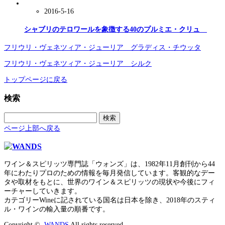
2016-5-16
シャブリのテロワールを象徴する40のプルミエ・クリュ
フリウリ・ヴェネツィア・ジューリア グラディス・チウッタ
フリウリ・ヴェネツィア・ジューリア シルク
トップページに戻る
検索
検
索:
ページ上部へ戻る
ワイン＆スピリッツ専門誌「ウォンズ」は、1982年11月創刊から44
年にわたりプロのための情報を毎月発信しています。客観的なデー
タや取材をもとに、世界のワイン＆スピリッツの現状や今後にフィ
ーチャーしていきます。
カテゴリーWineに記されている国名は日本を除き、2018年のスティ
ル・ワインの輸入量の順番です。
Copyright ©
WANDS
All rights reserved.