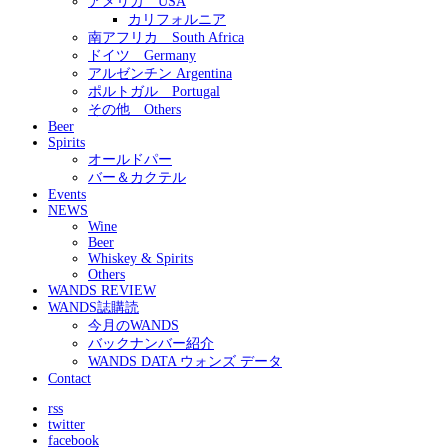
アメリカ USA
カリフォルニア
南アフリカ South Africa
ドイツ Germany
アルゼンチン Argentina
ポルトガル Portugal
その他 Others
Beer
Spirits
オールドパー
バー＆カクテル
Events
NEWS
Wine
Beer
Whiskey & Spirits
Others
WANDS REVIEW
WANDS誌購読
今月のWANDS
バックナンバー紹介
WANDS DATA ウォンズ データ
Contact
rss
twitter
facebook