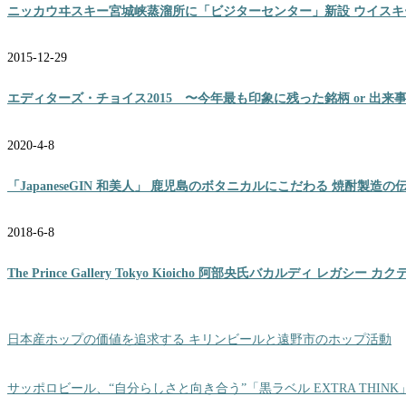
ニッカウヰスキー宮城峡蒸溜所に「ビジターセンター」新設 ウイス
2015-12-29
エディターズ・チョイス2015 〜今年最も印象に残った銘柄 or 出来
2020-4-8
「JapaneseGIN 和美人」 鹿児島のボタニカルにこだわる 焼酎製
2018-6-8
The Prince Gallery Tokyo Kioicho 阿部央氏バカルディ レガ
日本産ホップの価値を追求する キリンビールと遠野市のホップ活動
サッポロビール、“自分らしさと向き合う”「黒ラベル EXTRA THIN