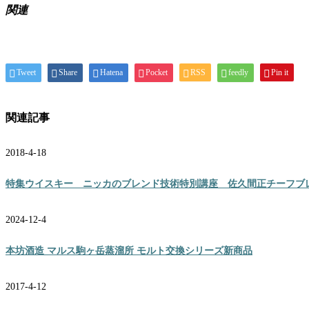
関連
Tweet
Share
Hatena
Pocket
RSS
feedly
Pin it
関連記事
2018-4-18
特集ウイスキー ニッカのブレンド技術特別講座 佐久間正チーフブ
2024-12-4
本坊酒造 マルス駒ヶ岳蒸溜所 モルト交換シリーズ新商品
2017-4-12