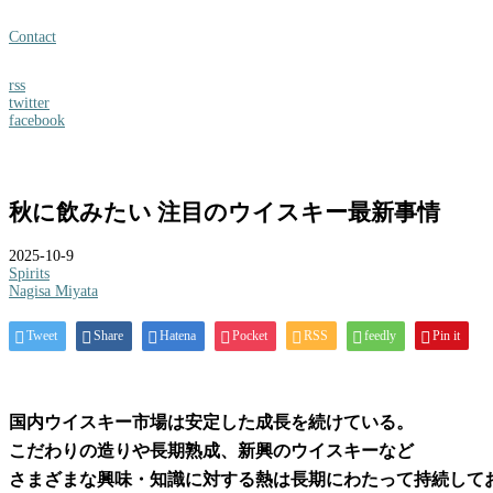
Contact
rss
twitter
facebook
秋に飲みたい 注目のウイスキー最新事情
2025-10-9
Spirits
Nagisa Miyata
Tweet
Share
Hatena
Pocket
RSS
feedly
Pin it
国内ウイスキー市場は安定した成長を続けている。
こだわりの造りや長期熟成、新興のウイスキーなど
さまざまな興味・知識に対する熱は長期にわたって持続して