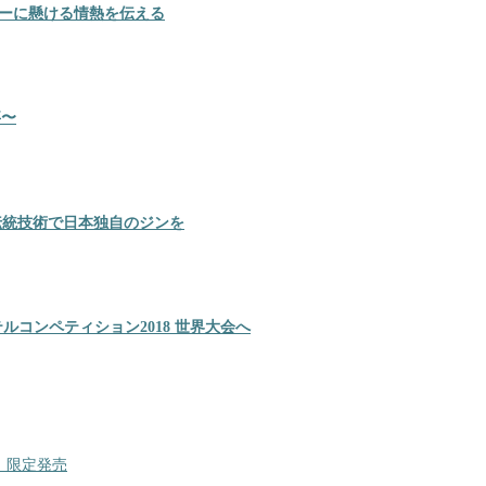
キーに懸ける情熱を伝える
事〜
造の伝統技術で日本独自のジンを
シー カクテルコンペティション2018 世界大会へ
K」限定発売