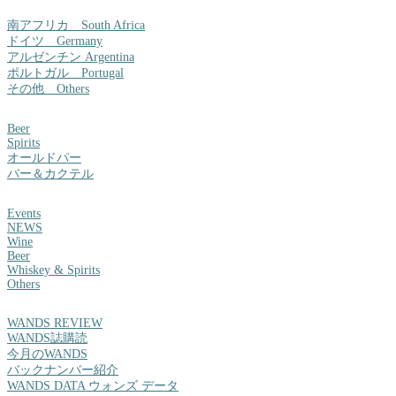
南アフリカ South Africa
ドイツ Germany
アルゼンチン Argentina
ポルトガル Portugal
その他 Others
Beer
Spirits
オールドパー
バー＆カクテル
Events
NEWS
Wine
Beer
Whiskey & Spirits
Others
WANDS REVIEW
WANDS誌購読
今月のWANDS
バックナンバー紹介
WANDS DATA ウォンズ データ