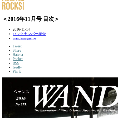
＜2016年11月号 目次＞
2016-11-14
バックナンバー紹介
wandsmagazine
Tweet
Share
Hatena
Pocket
RSS
feedly
Pin it