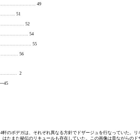
…………………. 49
….. 51
……………… 52
………….. 54
………………. 55
………… 56
………… 2
─45
14軒のボデガは、それぞれ異なる方針でドザージュを行なっていた。リ
、はたまた秘伝のリキュールも存在していた。この画像は昔ながらのド