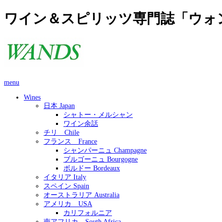
ワイン＆スピリッツ専門誌「ウォ
menu
Wines
日本 Japan
シャトー・メルシャン
ワイン余話
チリ Chile
フランス France
シャンパーニュ Champagne
ブルゴーニュ Bourgogne
ボルドー Bordeaux
イタリア Italy
スペイン Spain
オーストラリア Australia
アメリカ USA
カリフォルニア
南アフリカ South Africa