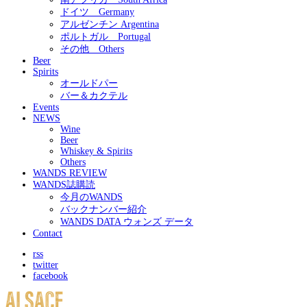
ドイツ Germany
アルゼンチン Argentina
ポルトガル Portugal
その他 Others
Beer
Spirits
オールドパー
バー＆カクテル
Events
NEWS
Wine
Beer
Whiskey & Spirits
Others
WANDS REVIEW
WANDS誌購読
今月のWANDS
バックナンバー紹介
WANDS DATA ウォンズ データ
Contact
rss
twitter
facebook