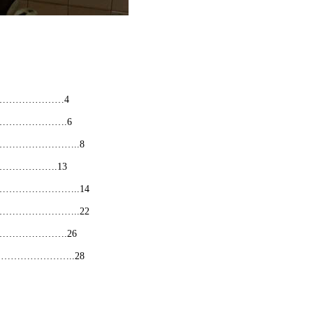
…………………4
……………….6
…………………..8
…………….13
………………..14
………………..22
……………….26
………………..28