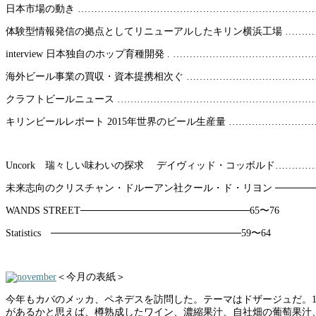
日本市場の動き …………………………………………………………………
体験型情報発信の拠点としてリニューアルしたキリン横浜工場 ……………
interview 日本独自のホップ育種開発 . ……………………………………
海外ビール事業の買収・資本提携相次ぐ ………………………………………
クラフトビールニュース ………………………………………………………
キリンビールレポート 2015年世界のビール生産量 ………………………
Uncork 瑞々しい味わいの探求 デイヴィッド・コッボルド…………
未来志向のクリスチャン・ドルーアン社クール・ド・リヨン ──────
WANDS STREET────────────────────────65〜76
Statistics ───────────────────────────59〜64
＜今月の表紙＞
今年もカバのメッカ、ペネデスを訪問した。テーマはドザージュだ。
があるかと思えば、樽熟成したワイン、濃縮果汁、自社畑の葡萄果汁