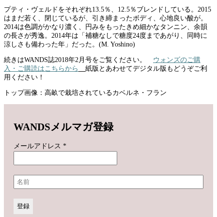
プティ・ヴェルドをそれぞれ13.5％、12.5％ブレンドしている。2015
はまだ若く、閉じているが、引き締まったボディ、心地良い酸が。
2014は色調がかなり濃く、円みをもったきめ細かなタンニン、余韻
の長さが秀逸。2014年は「補糖なしで糖度24度まであがり、同時に
涼しさも備わった年」だった。(M. Yoshino)
続きはWANDS誌2018年2月号をご覧ください。
ウォンズのご購
入・ご購読はこちらから
紙版とあわせてデジタル版もどうぞご利
用ください！
トップ画像：高畝で栽培されているカベルネ・フラン
WANDSメルマガ登録
メールアドレス
*