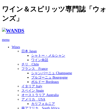
ワイン＆スピリッツ専門誌「ウォ
ンズ」
menu
Wines
日本 Japan
シャトー・メルシャン
ワイン余話
チリ Chile
フランス France
シャンパーニュ Champagne
ブルゴーニュ Bourgogne
ボルドー Bordeaux
イタリア Italy
スペイン Spain
オーストラリア Australia
アメリカ USA
カリフォルニア
南アフリカ South Africa