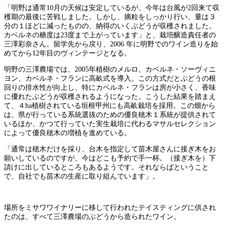
「明野は通常10月の天候は安定しているが、今年は台風が2回来て収
穫期の最後に苦戦しました。しかし、摘粒をしっかり行い、量は３
分の１ほどに減ったものの、納得のいくぶどうが収穫されました。
カベルネの糖度は23度まで上がっています」と、栽培醸造責任者の
三澤彩奈さん。留学先から戻り、2006 年に明野でのワイン造りを始
めてから12年目のヴィンテージとなる。
明野の三澤農場では、2005年植樹のメルロ、カベルネ・ソーヴィニ
ヨン、カベルネ・フランに高畝式を導入。この方式だとぶどうの根
回りの排水性が向上し、特にカベルネ・フランは房が小さく、香味
に優れたぶどうが収穫されるようになった。こうした結果を踏まえ
て、４ha植樹されている垣根甲州にも高畝栽培を採用。この畑から
は、県が行っている系統選抜のための優良穂木１系統が提供されて
いるほか、かつて行っていた実生栽培に代わるマサルセレクション
によって優良穂木の増植を進めている。
「通常は穂木だけを採り、台木を指定して苗木屋さんに接ぎ木をお
願いしているのですが、今はどこも予約で手一杯。（接ぎ木を）下
請けに出しているところもあるようです。それならばということ
で、自社でも苗木の生産に取り組んでいます」。
場所をミサワワイナリーに移して行われたテイスティングに供され
たのは、すべて三澤農場のぶどうから造られたワイン。