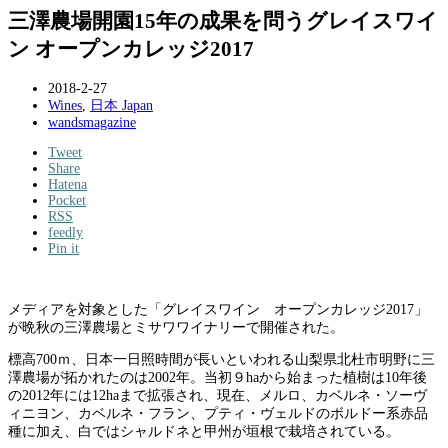
三澤農場開園15年の成果を問うグレイスワイ
ン オープンカレッジ2017
2018-2-27
Wines
,
日本 Japan
wandsmagazine
Tweet
Share
Hatena
Pocket
RSS
feedly
Pin it
メディアを対象とした「グレイスワイン オープンカレッジ2017」
が晩秋の三澤農場とミサワワイナリーで開催された。
標高700ｍ、日本一日照時間が長いといわれる山梨県北杜市明野に三
澤農場が拓かれたのは2002年。当初９haから始まった植樹は10年後
の2012年には12haまで拡張され、現在、メルロ、カベルネ・ソーヴ
ィニヨン、カベルネ・フラン、プティ・ヴェルドのボルドー系赤品
種に加え、白ではシャルドネと甲州が垣根で栽培されている。