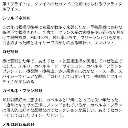
第１フライトは、グレイスのセカンドに位置づけられるヴァラエタ
ルワイン。
シャルドネ2016
この年は収穫期後半に台風が数多く来襲したが、早熟品種は良好な
条件下で収穫された。全房で、フランス産の古樽を使い延べ9か月か
けて発酵熟成。MLF100％、搾汁率55％で、フリーランだけを使用。
引き締まった酸とオイリーで広がりのある味わい。エレガント。
ロゼ2016
赤は苦戦した年で、あえてセニエと直接圧搾を併用してロゼ仕立て
にした。メルロ、カベルネ・ソーヴィニヨン、カベルネ・フランを
ブレンドし、樽発酵・樽熟成。赤い果実とほのかなトースト香。ス
パイシーでピュアな酸。「ロゼとしては良い年で、複雑味とフルー
ティさが楽しめる」
カベルネ・フラン2015
10月以降好天に恵まれ、カベルネと甲州にとっては良い年だった。
「通常はキュヴェ三澤にブレンドされているが、カベルネ・フラン
は個人的に好きな品種なのでセレクションが厳しい。あえてセカン
ドとして出したワイン」だという。
メルロ2015＆2014