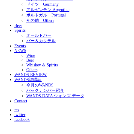
ドイツ Germany
アルゼンチン Argentina
ポルトガル Portugal
その他 Others
Beer
Spirits
オールドパー
バー＆カクテル
Events
NEWS
Wine
Beer
Whiskey & Spirits
Others
WANDS REVIEW
WANDS誌購読
今月のWANDS
バックナンバー紹介
WANDS DATA ウォンズ データ
Contact
rss
twitter
facebook