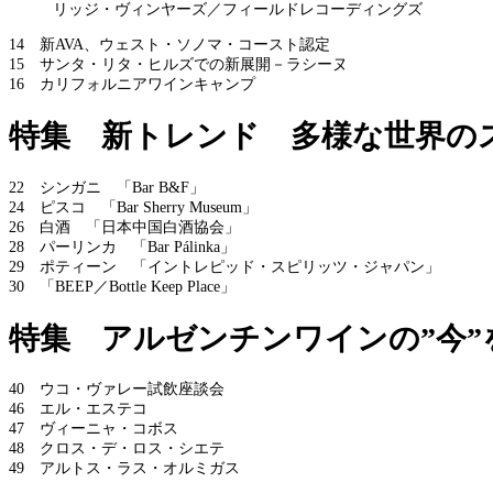
リッジ・ヴィンヤーズ／フィールドレコーディングズ
14 新AVA、ウェスト・ソノマ・コースト認定
15 サンタ・リタ・ヒルズでの新展開－ラシーヌ
16 カリフォルニアワインキャンプ
特集 新トレンド 多様な世界の
22 シンガニ 「Bar B&F」
24 ピスコ 「Bar Sherry Museum」
26 白酒 「日本中国白酒協会」
28 パーリンカ 「Bar Pálinka」
29 ポティーン 「イントレピッド・スピリッツ・ジャパン」
30 「BEEP／Bottle Keep Place」
特集 アルゼンチンワインの”今”
40 ウコ・ヴァレー試飲座談会
46 エル・エステコ
47 ヴィーニャ・コボス
48 クロス・デ・ロス・シエテ
49 アルトス・ラス・オルミガス