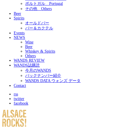
ポルトガル Portugal
その他 Others
Beer
Spirits
オールドパー
バー＆カクテル
Events
NEWS
Wine
Beer
Whiskey & Spirits
Others
WANDS REVIEW
WANDS誌購読
今月のWANDS
バックナンバー紹介
WANDS DATA ウォンズ データ
Contact
rss
twitter
facebook