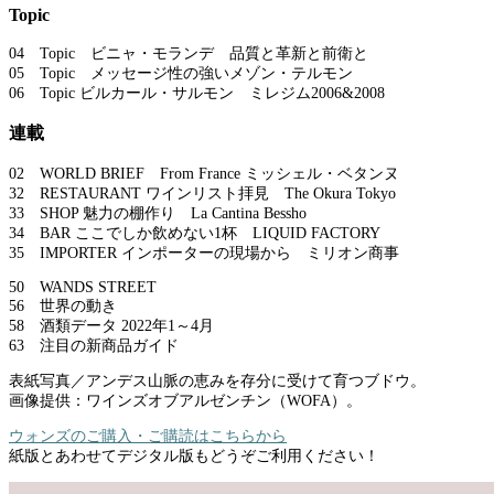
Topic
04 Topic ビニャ・モランデ 品質と革新と前衛と
05 Topic メッセージ性の強いメゾン・テルモン
06 Topic ビルカール・サルモン ミレジム2006&2008
連載
02 WORLD BRIEF From France ミッシェル・ベタンヌ
32 RESTAURANT ワインリスト拝見 The Okura Tokyo
33 SHOP 魅力の棚作り La Cantina Bessho
34 BAR ここでしか飲めない1杯 LIQUID FACTORY
35 IMPORTER インポーターの現場から ミリオン商事
50 WANDS STREET
56 世界の動き
58 酒類データ 2022年1～4月
63 注目の新商品ガイド
表紙写真／アンデス山脈の恵みを存分に受けて育つブドウ。
画像提供：ワインズオブアルゼンチン（WOFA）。
ウォンズのご購入・ご購読はこちらから
紙版とあわせてデジタル版もどうぞご利用ください！