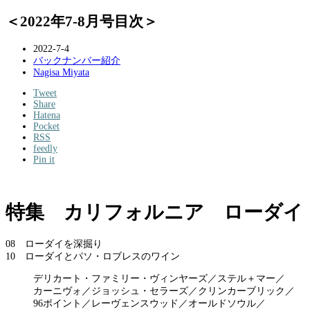
＜2022年7-8月号目次＞
2022-7-4
バックナンバー紹介
Nagisa Miyata
Tweet
Share
Hatena
Pocket
RSS
feedly
Pin it
特集 カリフォルニア ローダイ
08 ローダイを深掘り
10 ローダイとパソ・ロブレスのワイン
デリカート・ファミリー・ヴィンヤーズ／ステル＋マー／
カーニヴォ／ジョッシュ・セラーズ／クリンカーブリック／
96ポイント／レーヴェンスウッド／オールドソウル／