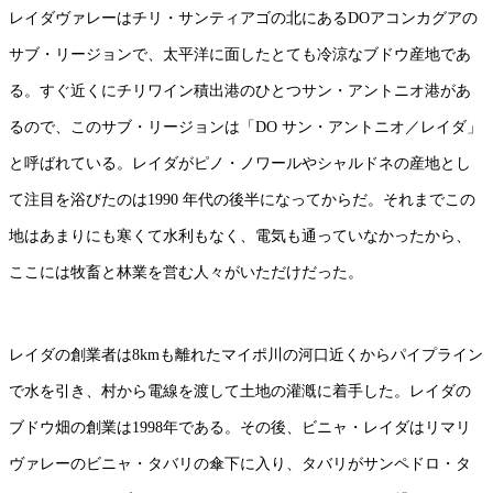
レイダヴァレーはチリ・サンティアゴの北にあるDOアコンカグアの
サブ・リージョンで、太平洋に面したとても冷涼なブドウ産地であ
る。すぐ近くにチリワイン積出港のひとつサン・アントニオ港があ
るので、このサブ・リージョンは「DO サン・アントニオ／レイダ」
と呼ばれている。レイダがピノ・ノワールやシャルドネの産地とし
て注目を浴びたのは1990 年代の後半になってからだ。それまでこの
地はあまりにも寒くて水利もなく、電気も通っていなかったから、
ここには牧畜と林業を営む人々がいただけだった。
レイダの創業者は8kmも離れたマイポ川の河口近くからパイプライン
で水を引き、村から電線を渡して土地の灌漑に着手した。レイダの
ブドウ畑の創業は1998年である。その後、ビニャ・レイダはリマリ
ヴァレーのビニャ・タバリの傘下に入り、タバリがサンペドロ・タ