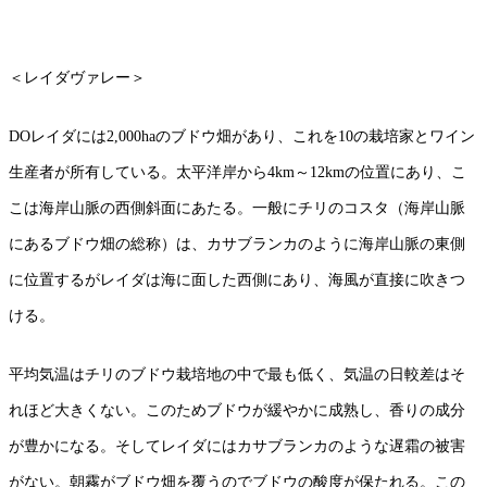
＜レイダヴァレー＞
DOレイダには2,000haのブドウ畑があり、これを10の栽培家とワイン
生産者が所有している。太平洋岸から4km～12kmの位置にあり、こ
こは海岸山脈の西側斜面にあたる。一般にチリのコスタ（海岸山脈
にあるブドウ畑の総称）は、カサブランカのように海岸山脈の東側
に位置するがレイダは海に面した西側にあり、海風が直接に吹きつ
ける。
平均気温はチリのブドウ栽培地の中で最も低く、気温の日較差はそ
れほど大きくない。このためブドウが緩やかに成熟し、香りの成分
が豊かになる。そしてレイダにはカサブランカのような遅霜の被害
がない。朝霧がブドウ畑を覆うのでブドウの酸度が保たれる。この