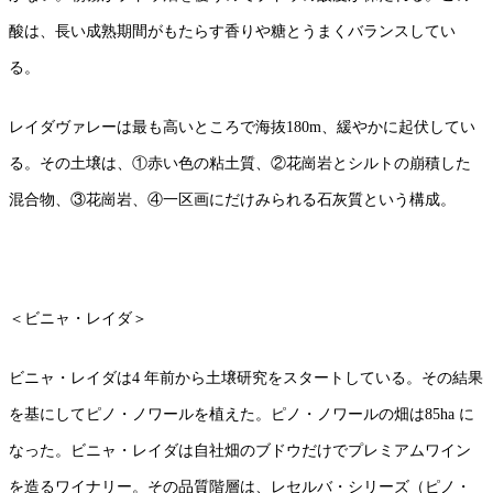
酸は、長い成熟期間がもたらす香りや糖とうまくバランスしてい
る。
レイダヴァレーは最も高いところで海抜180m、緩やかに起伏してい
る。その土壌は、①赤い色の粘土質、②花崗岩とシルトの崩積した
混合物、③花崗岩、④一区画にだけみられる石灰質という構成。
＜ビニャ・レイダ＞
ビニャ・レイダは4 年前から土壌研究をスタートしている。その結果
を基にしてピノ・ノワールを植えた。ピノ・ノワールの畑は85ha に
なった。ビニャ・レイダは自社畑のブドウだけでプレミアムワイン
を造るワイナリー。その品質階層は、レセルバ・シリーズ（ピノ・