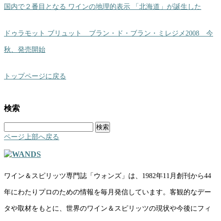
国内で２番目となる ワインの地理的表示 「北海道」が誕生した
ドゥラモット ブリュット ブラン・ド・ブラン・ミレジメ2008 今
秋、発売開始
トップページに戻る
検索
検
索:
ページ上部へ戻る
ワイン＆スピリッツ専門誌「ウォンズ」は、1982年11月創刊から44
年にわたりプロのための情報を毎月発信しています。客観的なデー
タや取材をもとに、世界のワイン＆スピリッツの現状や今後にフィ