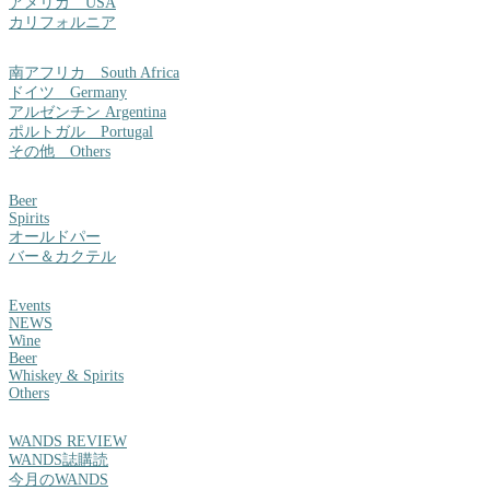
アメリカ USA
カリフォルニア
南アフリカ South Africa
ドイツ Germany
アルゼンチン Argentina
ポルトガル Portugal
その他 Others
Beer
Spirits
オールドパー
バー＆カクテル
Events
NEWS
Wine
Beer
Whiskey & Spirits
Others
WANDS REVIEW
WANDS誌購読
今月のWANDS