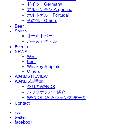
ドイツ Germany
アルゼンチン Argentina
ポルトガル Portugal
その他 Others
Beer
Spirits
オールドパー
バー＆カクテル
Events
NEWS
Wine
Beer
Whiskey & Spirits
Others
WANDS REVIEW
WANDS誌購読
今月のWANDS
バックナンバー紹介
WANDS DATA ウォンズ データ
Contact
rss
twitter
facebook