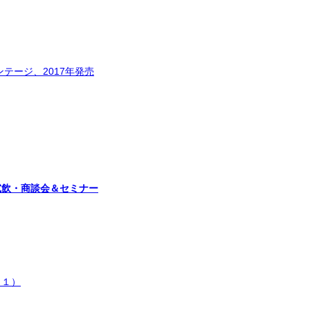
テージ、2017年発売
アワイン試飲・商談会＆セミナー
（１）