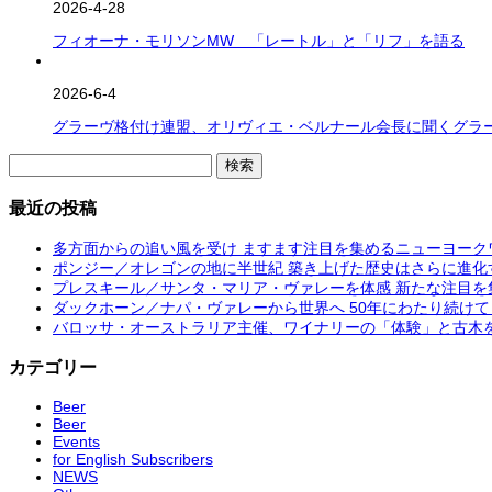
2026-4-28
フィオーナ・モリソンMW 「レートル」と「リフ」を語る
2026-6-4
グラーヴ格付け連盟、オリヴィエ・ベルナール会長に聞くグラーヴ格付け(
検
索:
最近の投稿
多方面からの追い風を受け ますます注目を集めるニューヨーク
ポンジー／オレゴンの地に半世紀 築き上げた歴史はさらに進化
プレスキール／サンタ・マリア・ヴァレーを体感 新たな注目を
ダックホーン／ナパ・ヴァレーから世界へ 50年にわたり続け
バロッサ・オーストラリア主催、ワイナリーの「体験」と古木
カテゴリー
Beer
Beer
Events
for English Subscribers
NEWS