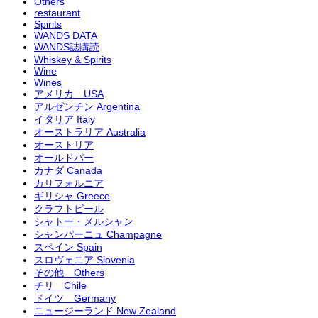
Others
restaurant
Spirits
WANDS DATA
WANDS誌購読
Whiskey & Spirits
Wine
Wines
アメリカ USA
アルゼンチン Argentina
イタリア Italy
オーストラリア Australia
オーストリア
オールドパー
カナダ Canada
カリフォルニア
ギリシャ Greece
クラフトビール
シャトー・メルシャン
シャンパーニュ Champagne
スペイン Spain
スロヴェニア Slovenia
その他 Others
チリ Chile
ドイツ Germany
ニュージーランド New Zealand