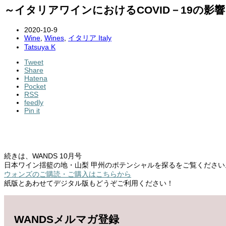
～イタリアワインにおけるCOVID－19の影響
2020-10-9
Wine
,
Wines
,
イタリア Italy
Tatsuya K
Tweet
Share
Hatena
Pocket
RSS
feedly
Pin it
続きは、WANDS 10月号
日本ワイン揺籃の地・山梨 甲州のポテンシャルを探るをご覧ください
ウォンズのご購読・ご購入はこちらから
紙版とあわせてデジタル版もどうぞご利用ください！
WANDSメルマガ登録