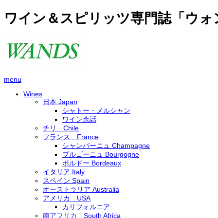
ワイン＆スピリッツ専門誌「ウォ
menu
Wines
日本 Japan
シャトー・メルシャン
ワイン余話
チリ Chile
フランス France
シャンパーニュ Champagne
ブルゴーニュ Bourgogne
ボルドー Bordeaux
イタリア Italy
スペイン Spain
オーストラリア Australia
アメリカ USA
カリフォルニア
南アフリカ South Africa