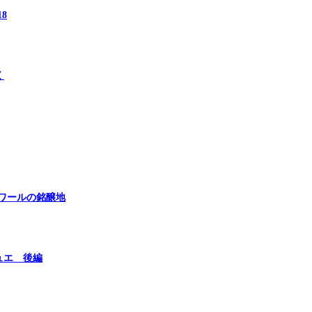
8
く
ワールの銘醸地
ュエ 後編