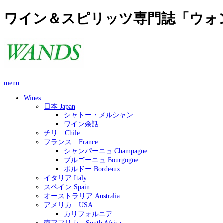
ワイン＆スピリッツ専門誌「ウォ
menu
Wines
日本 Japan
シャトー・メルシャン
ワイン余話
チリ Chile
フランス France
シャンパーニュ Champagne
ブルゴーニュ Bourgogne
ボルドー Bordeaux
イタリア Italy
スペイン Spain
オーストラリア Australia
アメリカ USA
カリフォルニア
南アフリカ South Africa