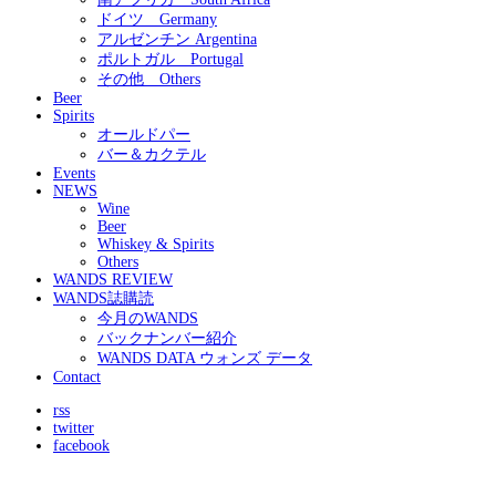
ドイツ Germany
アルゼンチン Argentina
ポルトガル Portugal
その他 Others
Beer
Spirits
オールドパー
バー＆カクテル
Events
NEWS
Wine
Beer
Whiskey & Spirits
Others
WANDS REVIEW
WANDS誌購読
今月のWANDS
バックナンバー紹介
WANDS DATA ウォンズ データ
Contact
rss
twitter
facebook