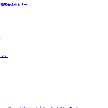
イン試飲・商談会＆セミナー
）
（２）