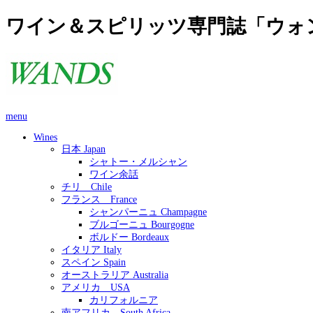
ワイン＆スピリッツ専門誌「ウォ
menu
Wines
日本 Japan
シャトー・メルシャン
ワイン余話
チリ Chile
フランス France
シャンパーニュ Champagne
ブルゴーニュ Bourgogne
ボルドー Bordeaux
イタリア Italy
スペイン Spain
オーストラリア Australia
アメリカ USA
カリフォルニア
南アフリカ South Africa