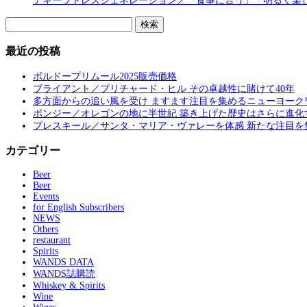
テキーラトレスジェネレーション／「食事に合う」「明るく楽
検
索:
最近の投稿
ボルドープリムール2025販売価格
ブライアント／プリチャード・ヒル その卓越性に賭けて40年
多方面からの追い風を受け ますます注目を集めるニューヨーク
ポンジー／オレゴンの地に半世紀 築き上げた歴史はさらに進化
プレスキール／サンタ・マリア・ヴァレーを体感 新たな注目を
カテゴリー
Beer
Beer
Events
for English Subscribers
NEWS
Others
restaurant
Spirits
WANDS DATA
WANDS誌購読
Whiskey & Spirits
Wine