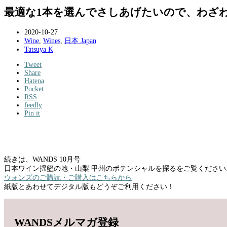
最適な1本を選んでさしあげたいので、わざ
2020-10-27
Wine
,
Wines
,
日本 Japan
Tatsuya K
Tweet
Share
Hatena
Pocket
RSS
feedly
Pin it
続きは、WANDS 10月号
日本ワイン揺籃の地・山梨 甲州のポテンシャルを探るをご覧ください
ウォンズのご購読・ご購入はこちらから
紙版とあわせてデジタル版もどうぞご利用ください！
WANDSメルマガ登録