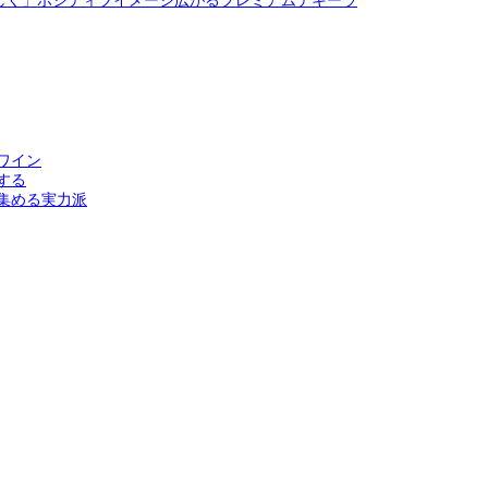
しく」ポジティブイメージ広がるプレミアムテキーラ
ワイン
する
集める実力派