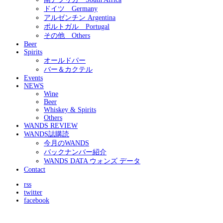
ドイツ Germany
アルゼンチン Argentina
ポルトガル Portugal
その他 Others
Beer
Spirits
オールドパー
バー＆カクテル
Events
NEWS
Wine
Beer
Whiskey & Spirits
Others
WANDS REVIEW
WANDS誌購読
今月のWANDS
バックナンバー紹介
WANDS DATA ウォンズ データ
Contact
rss
twitter
facebook