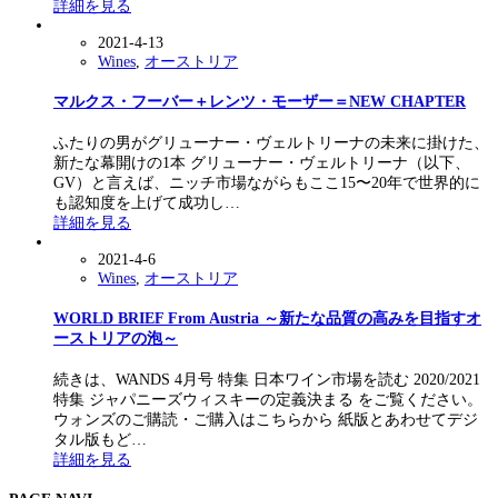
詳細を見る
2021-4-13
Wines
,
オーストリア
マルクス・フーバー＋レンツ・モーザー＝NEW CHAPTER
ふたりの男がグリューナー・ヴェルトリーナの未来に掛けた、
新たな幕開けの1本 グリューナー・ヴェルトリーナ（以下、
GV）と言えば、ニッチ市場ながらもここ15〜20年で世界的に
も認知度を上げて成功し…
詳細を見る
2021-4-6
Wines
,
オーストリア
WORLD BRIEF From Austria ～新たな品質の高みを目指すオ
ーストリアの泡～
続きは、WANDS 4月号 特集 日本ワイン市場を読む 2020/2021
特集 ジャパニーズウィスキーの定義決まる をご覧ください。
ウォンズのご購読・ご購入はこちらから 紙版とあわせてデジ
タル版もど…
詳細を見る