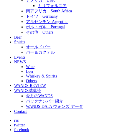
アメリカ USA
カリフォルニア
南アフリカ South Africa
ドイツ Germany
アルゼンチン Argentina
ポルトガル Portugal
その他 Others
Beer
Spirits
オールドパー
バー＆カクテル
Events
NEWS
Wine
Beer
Whiskey & Spirits
Others
WANDS REVIEW
WANDS誌購読
今月のWANDS
バックナンバー紹介
WANDS DATA ウォンズ データ
Contact
rss
twitter
facebook