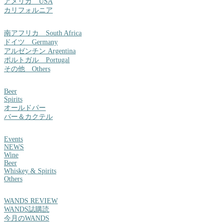
アメリカ USA
カリフォルニア
南アフリカ South Africa
ドイツ Germany
アルゼンチン Argentina
ポルトガル Portugal
その他 Others
Beer
Spirits
オールドパー
バー＆カクテル
Events
NEWS
Wine
Beer
Whiskey & Spirits
Others
WANDS REVIEW
WANDS誌購読
今月のWANDS