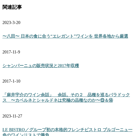
関連記事
2023-3-20
〜八田〜 日本の食に合う“エレガント”ワインを 世界各地から厳選
2017-11-9
シャンパーニュの販売状況と2017年収穫
2017-1-10
「麻井宇介のワイン余話」 余話。その２ 品種を巡るパラドック
ス 〜カベルネとシャルドネは究極の品種なのか〜⑬＆⑭
2023-11-27
LE BISTRO／グループ初の本格的フレンチビストロ ブルゴーニュ一
色のワインリストで勝負