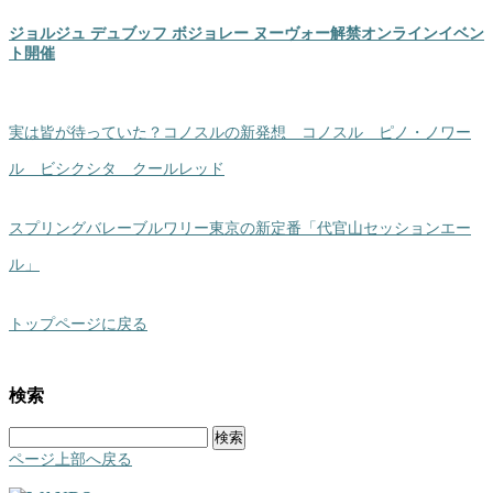
ジョルジュ デュブッフ ボジョレー ヌーヴォー解禁オンラインイベン
ト開催
実は皆が待っていた？コノスルの新発想 コノスル ピノ・ノワー
ル ビシクシタ クールレッド
スプリングバレーブルワリー東京の新定番「代官山セッションエー
ル」
トップページに戻る
検索
検
索:
ページ上部へ戻る