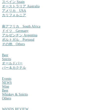
スペイン Spain
オーストラリア Australia
アメリカ USA
カリフォルニア
南アフリカ South Africa
ドイツ Germany
アルゼンチン Argentina
ポルトガル Portugal
その他 Others
Beer
Spirits
オールドパー
バー＆カクテル
Events
NEWS
Wine
Beer
Whiskey & Spirits
Others
WANDS REVIEW