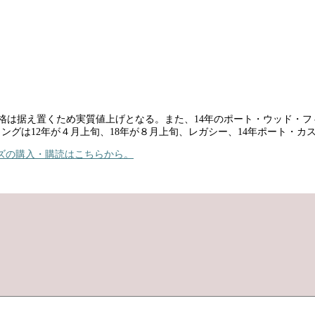
更。価格は据え置くため実質値上げとなる。また、14年のポート・ウッド
は12年が４月上旬、18年が８月上旬、レガシー、14年ポート・カスクがそれぞ
ズの購入・購読はこちらから。