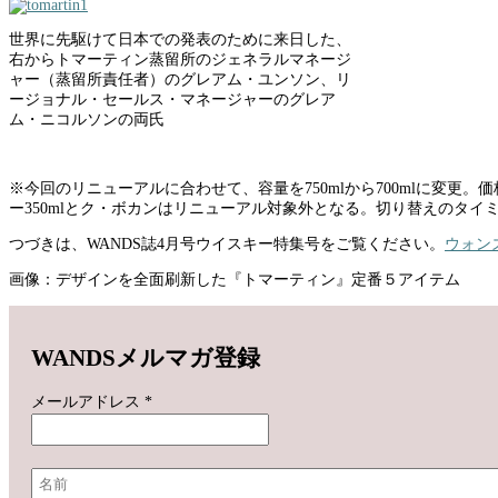
世界に先駆けて日本での発表のために来日した、
右からトマーティン蒸留所のジェネラルマネージ
ャー（蒸留所責任者）のグレアム・ユンソン、リ
ージョナル・セールス・マネージャーのグレア
ム・ニコルソンの両氏
※今回のリニューアルに合わせて、容量を750mlから700mlに変
ー350mlとク・ボカンはリニューアル対象外となる。切り替えのタイミング
つづきは、WANDS誌4月号ウイスキー特集号をご覧ください。
ウォン
画像：デザインを全面刷新した『トマーティン』定番５アイテム
WANDSメルマガ登録
メールアドレス
*