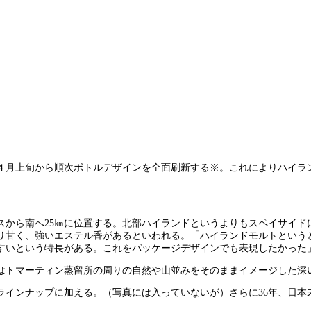
４月上旬から順次ボトルデザインを全面刷新する※。これによりハイラ
スから南へ25㎞に位置する。北部ハイランドというよりもスペイサイド
り甘く、強いエステル香があるといわれる。「ハイランドモルトという
すいという特長がある。これをパッケージデザインでも表現したかった
はトマーティン蒸留所の周りの自然や山並みをそのままイメージした深
インナップに加える。（写真には入っていないが）さらに36年、日本未