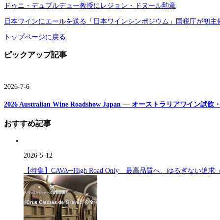
ドゥニ・デュブルデュー教授にレジョン・ドヌール勲章
日本ワインにエールを送る「日本ワインシンポジウム」国税庁が初主
トップページに戻る
ピックアップ記事
2026-7-6
2026 Australian Wine Roadshow Japan ― オーストラリアワ
おすすめ記事
2026-5-12
【特集】CAVA─High Road Only 最高品質へ、ゆるぎない追求