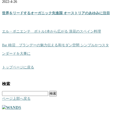
2022-4-26
世界をリードするオーガニック先進国 オーストリアのあゆみに注目
エル・ポニエンテ ボトル1本から広がる 浪花のスペイン料理
Bar 柿沼 ブランデーの魅力伝える和モダン空間 シンプルかつスタ
ンダードを大事に
トップページに戻る
検索
検
索:
ページ上部へ戻る