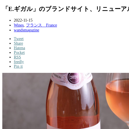
「E.ギガル」のブランドサイト、リニュー
2022-11-15
Wines
,
フランス France
wandsmagazine
Tweet
Share
Hatena
Pocket
RSS
feedly
Pin it