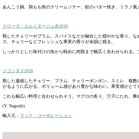
あんこう鍋、鶏もも肉のクリームソテー、鮭のバター焼き、ミラノ風
クローズ・エルミタージュ赤2018
熟したチェリーやプラム、スパイスなどが融合した穏やかな香り。な
ス。チェリーなどフレッシュな果実の香りが余韻に残る。
しっかりとした味付けの魚から軽めに肉類まで幅広く合わせられる。
ジゴンダス2018
熟した凝縮したチェリー、プラム、チェリーボンボン、スミレ、複数
がるように広がる。ボリューム感があり豊かな味わい。果実感がとて
これも幅広い料理と合わせられそう。マグロの炙り、穴子にたれ、豚
(Y. Nagoshi)
輸入元：
ラック・コーポレーション