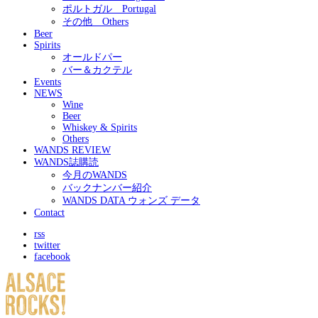
ポルトガル Portugal
その他 Others
Beer
Spirits
オールドパー
バー＆カクテル
Events
NEWS
Wine
Beer
Whiskey & Spirits
Others
WANDS REVIEW
WANDS誌購読
今月のWANDS
バックナンバー紹介
WANDS DATA ウォンズ データ
Contact
rss
twitter
facebook