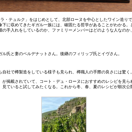
ラ・テュルク」をはじめとして、北部ローヌを中心としたワイン造りで
傘下に収めてきたギガル一族には、確固たる哲学があることがわかる。と
畑の手入れをしているのか、ファミリーメンバーはどのような人なのか
ガル氏と妻のベルデナットさん。後継のフィリップ氏とイヴさん。
から自社で樽製造をしている様子も見られ、樽職人の手際の良さには驚く
」が掲載されていて、コート・デュ・ローヌにおすすめのレシピを見ら
。見ていると試してみたくなる。これから冬、春、夏のレシピが順次公