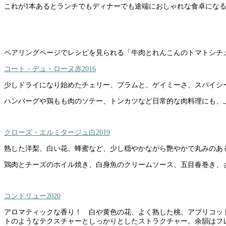
これが1本あるとランチでもディナーでも途端におしゃれな食卓にな
ペアリングページでレシピを見られる「牛肉とれんこんのトマトシチ
コート・デュ・ローヌ赤2016
少しドライになり始めたチェリー、プラムと、ゲイミーさ、スパイシ
ハンバーグや鶏もも肉のソテー、トンカツなど日常的な肉料理にも、
クローズ・エルミタージュ白2019
熟した洋梨、白い花、蜂蜜など、少し穏やかながら艶やかで丸みのあ
鶏肉とチーズのホイル焼き、白身魚のクリームソース、五目春巻き、
コンドリュー2020
アロマティックな香り！ 白や黄色の花、よく熟した桃、アプリコッ
トのようなテクスチャーとしっかりとしたストラクチャー。余韻はフ