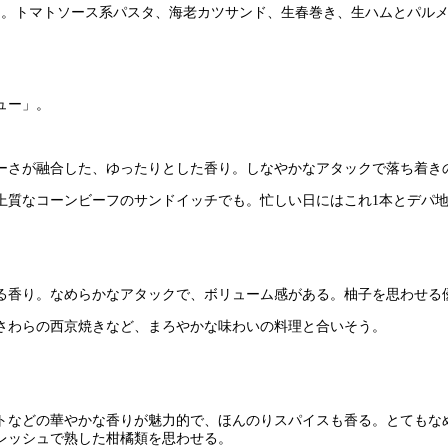
る。トマトソース系パスタ、海老カツサンド、生春巻き、生ハムとパル
ュー」。
ーさが融合した、ゆったりとした香り。しなやかなアタックで落ち着き
上質なコーンビーフのサンドイッチでも。忙しい日にはこれ1本とデパ
る香り。なめらかなアタックで、ボリューム感がある。柚子を思わせる
さわらの西京焼きなど、まろやかな味わいの料理と合いそう。
トなどの華やかな香りが魅力的で、ほんのりスパイスも香る。とてもな
レッシュで熟した柑橘類を思わせる。